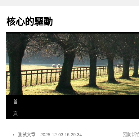
跳
至
核心的驅動
主
要
內
容
首
頁
←
測試文章 – 2025-12-03 15:29:34
預防新