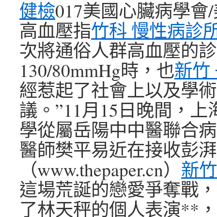
健檢
017美國心臟病學會
高血壓指
竹科 慢性病診
次將通俗人群高血壓的診
130/80mmHg時，也
新竹
經惹起了社會上以及學術
議。”11月15日晚間，
學從屬岳陽中中醫聯合病
醫師樊平易近在接收彭湃
（www.thepaper.cn）
新竹
這場荒誕的戀愛爭奪戰，
了林天秤的個人表演**