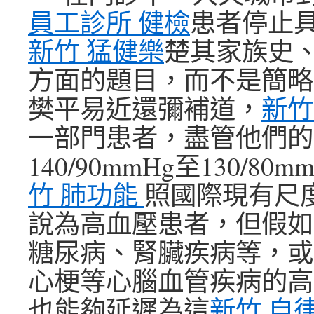
員工診所 健檢
患者停止
新竹 猛健樂
楚其家族史
方面的題目，而不是簡略
樊平易近還彌補道，
新竹
一部門患者，盡管他們的
140/90mmHg至130/8
竹 肺功能
照國際現有尺
說為高血壓患者，但假如
糖尿病、腎臟疾病等，或
心梗等心腦血管疾病的高
也能夠延遲為這
新竹 自