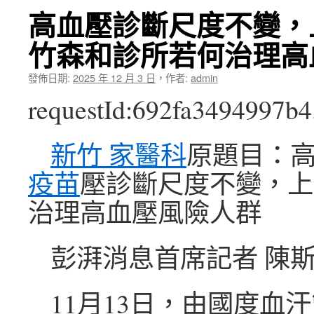
高血壓診斷尺度不變，
竹森和診所若何治理高
發佈日期:
2025 年 12 月 3 日
，
作者:
admin
requestId:692fa3494997b4
新竹 家醫科
原題目：
疫苗
壓診斷尺度不變，上
治理高血壓風險人群
彭湃消息首席記者 陳
11月13日，由國度血