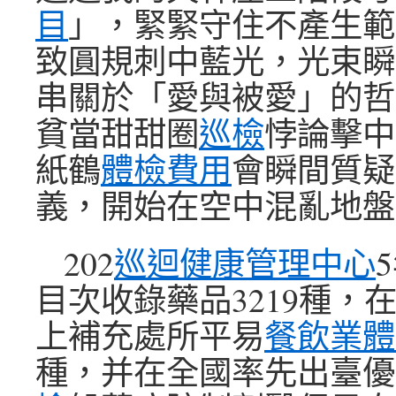
目
」，緊緊守住不產生範
致圓規刺中藍光，光束瞬
串關於「愛與被愛」的哲
貧當甜甜圈
巡檢
悖論擊中
紙鶴
體檢費用
會瞬間質疑
義，開始在空中混亂地盤
202
巡迴健康管理中心
目次收錄藥品3219種，
上補充處所平易
餐飲業體
種，并在全國率先出臺優