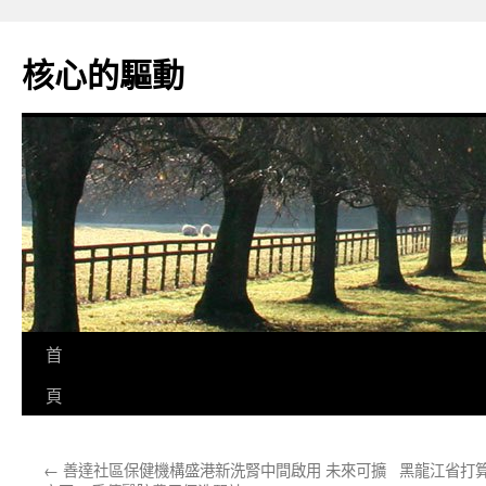
跳
至
核心的驅動
主
要
內
容
首
頁
←
善達社區保健機構盛港新洗腎中間啟用 未來可擴
黑龍江省打算