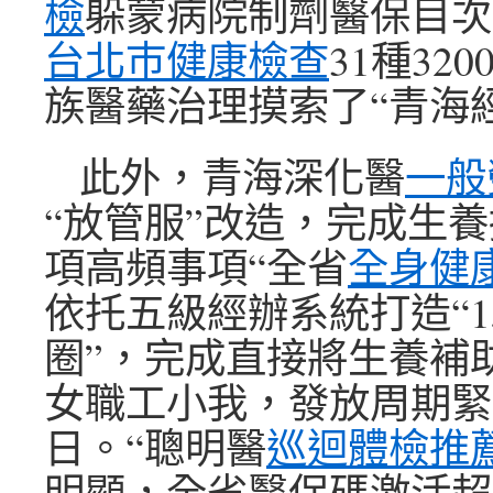
檢
躲蒙病院制劑醫保目次
台北巿健康檢查
31種32
族醫藥治理摸索了“青海
此外，青海深化醫
一般
“放管服”改造，完成生養
項高頻事項“全省
全身健
依托五級經辦系統打造“1
圈”，完成直接將生養補
女職工小我，發放周期緊
日。“聰明醫
巡迴體檢推
明顯，全省醫保碼激活超6