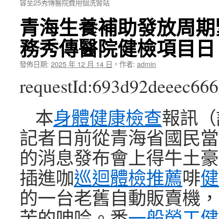
容至25秀傳醫院費用個洗腎站
青海生養補助發放周期
務秀傳醫院健檢項目日
發佈日期:
2025 年 12 月 14 日
，
作者:
admin
requestId:693d92deeec666
本
身體健康檢查
報訊（
記者日前從青海省國民當
的消息發布會上得牛土豪
插進咖
巡迴體檢推薦
啡
健
的一台老舊自動販賣機，
苦的呻吟。悉
一般勞工健