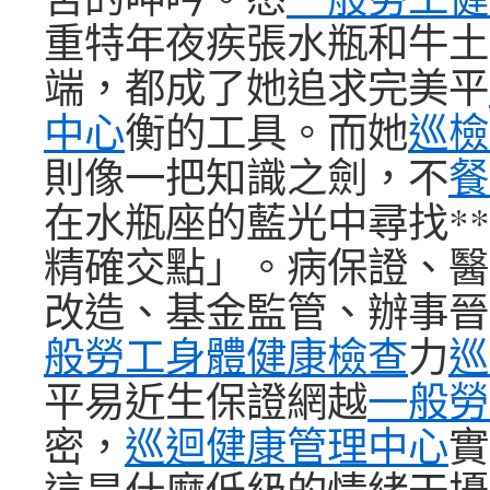
重特年夜疾張水瓶和牛土
端，都成了她追求完美平
中心
衡的工具。而她
巡檢
則像一把知識之劍，不
餐
在水瓶座的藍光中尋找*
精確交點」。病保證、醫
改造、基金監管、辦事晉
般勞工身體健康檢查
力
巡
平易近生保證網越
一般勞
密，
巡迴健康管理中心
實