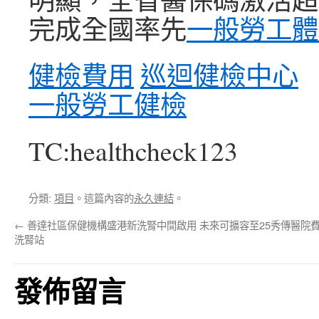
完成全國率先
一般勞工體
健檢費用
巡迴健檢中心
一般勞工健檢
TC:healthcheck123
分類:
項目
。這篇內容的
永久連結
。
←
善達社區保健機構盛港新洗腎中間啟用 未來可擴容至25秀傳醫院
洗腎站
發佈留言