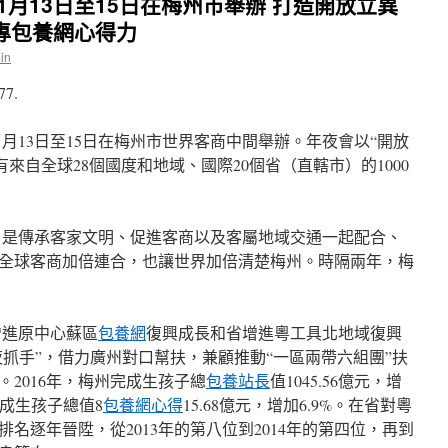
1月13日至15日在梅州市舉辦 打造開放立異
專包養網心得力
in
77.
月13日至15日在梅州市世界客商中間舉辦。年夜會以“開放
來自全球28個國度和地域、國際20個省（直轄市）的1000
是傳承客家文明、促進客商以及客屬地域交通一起配合、
全球客商加倍連合，也讓世界加倍清楚梅州。時隔兩年，梅
進原中心蘇區
包養網
復興成長和省增進粵工具北地域復興
夜抓手”，借力廣州對口幫扶，兼顧推動“一區兩帶六組團”扶
2016年，梅州完成生孩子總
包養站長
值1045.56億元，增
完成生孩子總值8
包養網心得
15.68億元，增加6.9%。在省對粵
名逐年晉陞，從2013年的第八位到2014年的第四位，再到