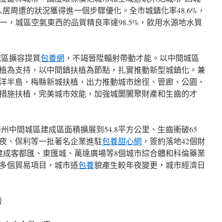
居周遭的狀況獲得進一個步驟優化。全市城鎮化率48.6%，
第一，城區空氣東西的品質精良率達98.5%，飲用水源地水質
區擴容提質
包養網
，不竭晉陞輻射帶動才能。以中間城區
植為支持，以中間鎮扶植為節點，扎實推動新型城鎮化。兼
洋半島、梅縣新城扶植，出力推動城市途徑、管廊、公園、
措施扶植，完美城市效能，加強城闤闠聚財產和生齒的才
州中間城區建成區面積擴展到54.8平方公里、生齒衝破65
夜、保利等一批著名企業進駐
包養甜心網
，簽約落地42個財
，建成客都匯、東匯城、萬達廣場等8個城市綜合體和科倫藥業
多個貿易項目，城市道
包養
貌產生較年夜變更，城市經濟日
濟