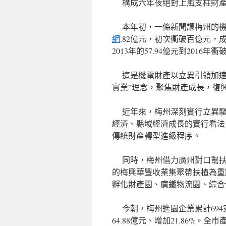
構成六年夜絕對上風支柱財產 
本年初，一條新聞讓梅州的機電
網
.82億元，初次衝破百億元
2013年的57.94億元到201
這是機電財產以立異引領加速
實業”理念，聚焦財產成長，復
近年來，梅州深刻實行立異驅
經濟、縣域經濟成長的實行看法
傳統財產轉型進級程序。
同時，梅州借力廣州對口幫扶
的梅興華豐收業集聚帶扶植為重
孵化財產園、廣鐵物流園、綜合
今朝，梅州進園企業累計694家
64.88億元、增加21.86%。全