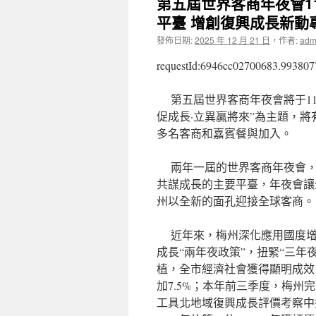
第五屆世界客商年夜會1
平臺 增創復興成長新動
發佈日期:
2025 年 12 月 21 日
，
作者:
adm
requestId:6946cc02700683.993807
第五屆世界客商年夜會將于11
促成長·立異贏將來”為主題，將有
多名客商和嘉賓餐與加入。
兩年一屆的世界客商年夜會，
共謀成長的主要平臺，年夜會讓
州以全新的面孔迎接全球客商。
近年來，梅州深化應用國度增
成長“兩年夜政策”，扭緊“三年
植，全市經濟社會獲得顯明成效。
加7.5%；本年前三季度，梅州
工具北地域復興成長評價考察中排