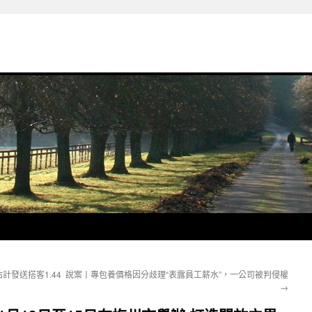
計發送搭客1.44
說案丨專包養價格因分歧理“表露員工薪水”，一公司被判侵權
→