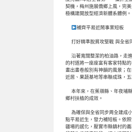
契機，梅州施展僑鄉上風，完美
極構建開放型經濟新體系體例。
補齊平易近鬧事業短板
打好精準脫貧攻堅戰 與全省
沿著寬闊整潔的柏油路，走進
的村道將一座座富有客家特點的
畫出畫卷般別有神韻的風景；在
近居、果蔬基地等串聯成珠，五
本年來，在蕉嶺縣、年夜埔縣
鄉村扶植的成效。
為確保與全省同步周全建成小
點平易近生，發力補短板。依照
疆場的感化，壓實市縣鎮村的義務