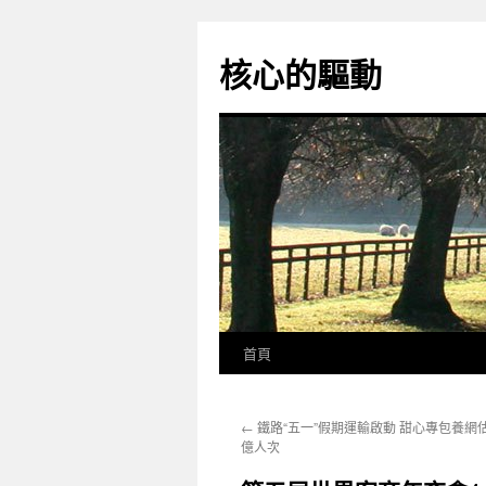
跳
至
核心的驅動
主
要
內
容
首頁
←
鐵路“五一”假期運輸啟動 甜心專包養網估
億人次