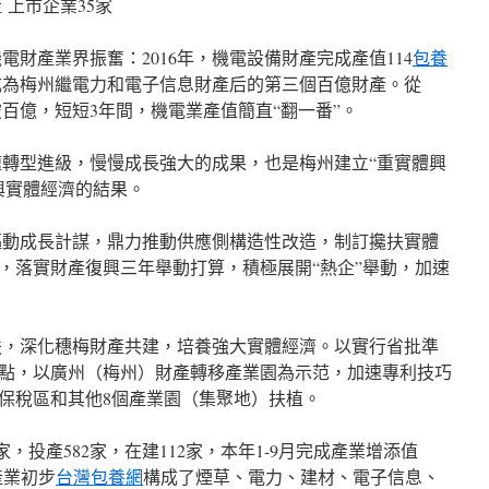
上市企業35家
財產業界振奮：2016年，機電設備財產完成產值114
包養
，成為梅州繼電力和電子信息財產后的第三個百億財產。從
6年衝破百億，短短3年間，機電業產值簡直“翻一番”。
轉型進級，慢慢成長強大的成果，也是梅州建立“重實體興
興實體經濟的結果。
動成長計謀，鼎力推動供應側構造性改造，制訂攙扶實體
，落實財產復興三年舉動打算，積極展開“熱企”舉動，加速
，深化穗梅財產共建，培養強大實體經濟。以實行省批準
點，以廣州（梅州）財產轉移產業園為示范，加速專利技巧
保稅區和其他8個產業園（集聚地）扶植。
，投產582家，在建112家，本年1-9月完成產業增添值
市產業初步
台灣包養網
構成了煙草、電力、建材、電子信息、