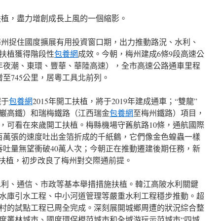
扶植，盡力增創成長上風的一個縮影。
州捉住國度擴展有用投資窗口期，出力推動路況、水利、
扶植獲得階段性
包養網
成效。今朝，梅州建成6條9段高速公
年夜潮、東環、豐華、華陸高速），全市高速公路通車里程
將增至745公里，居粵工具北前列。
鐵于
包養網
2015年開工扶植，將于2019年建成通車；“雙龍”
巖高鐵）和瑞梅鐵路（江西瑞金
包養網
至梅州鐵路）項目，
，可看在來歲開工扶植。梅縣機場守舊航路10條，通航國際
百萬張的速度吐出金箔折成的千紙鶴，它們像金色蝗蟲一樣
吞吐量無望衝破40萬人次；今朝正在推動遷建後期任務，新
”扶植，初步改良了梅州對交際通前提。
利、通信、市政等基本舉措措施扶植。韓江高陂水利關鍵
水庫引水工程、中小河道管理等嚴重水利工程穩步推動。超
村的試點工程已周全完成。深刻展開城鄉周遭的狀況綜合整
度叢林城市、國度環保模范城市和全域游玩示范城市“四城