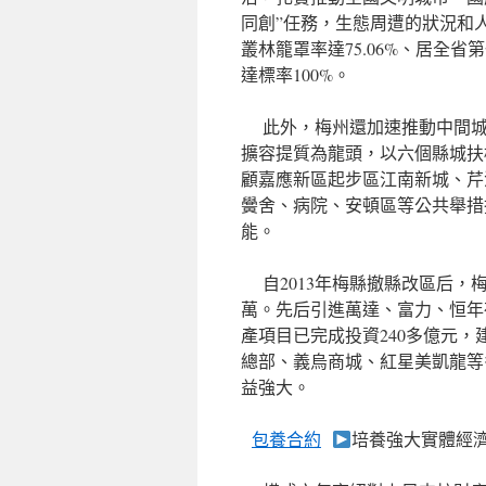
同創”任務，生態周遭的狀況和人
叢林籠罩率達75.06%、居全省
達標率100%。
此外，梅州還加速推動中間城
擴容提質為龍頭，以六個縣城扶
顧嘉應新區起步區江南新城、芹
黌舍、病院、安頓區等公共舉措
能。
自2013年梅縣撤縣改區后，梅
萬。先后引進萬達、富力、恒年
產項目已完成投資240多億元
總部、義烏商城、紅星美凱龍等
益強大。
包養合約
培養強大實體經