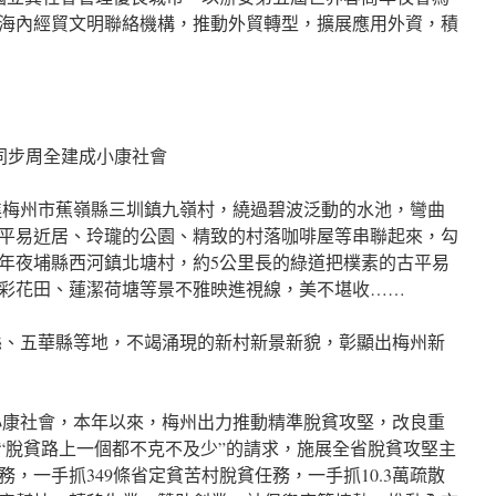
海內經貿文明聯絡機構，推動外貿轉型，擴展應用外資，積
同步周全建成小康社會
梅州市蕉嶺縣三圳鎮九嶺村，繞過碧波泛動的水池，彎曲
平易近居、玲瓏的公園、精致的村落咖啡屋等串聯起來，勾
年夜埔縣西河鎮北塘村，約5公里長的綠道把樸素的古平易
彩花田、蓮潔荷塘等景不雅映進視線，美不堪收……
、五華縣等地，不竭涌現的新村新景新貌，彰顯出梅州新
康社會，本年以來，梅州出力推動精準脫貧攻堅，改良重
“脫貧路上一個都不克不及少”的請求，施展全省脫貧攻堅主
，一手抓349條省定貧苦村脫貧任務，一手抓10.3萬疏散