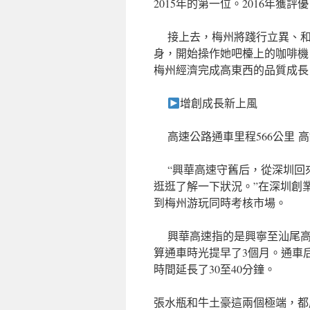
2015年的第一位。2016年獲評
接上去，梅州將踐行立異、和
身，開始操作她吧檯上的咖啡機
梅州經濟完成高東西的品質成長
增創成長新上風
高速公路通車里程566公里 高鐵
“興華高速守舊后，從深圳回
逛逛了解一下狀況。”在深圳創
到梅州游玩同時考核市場。
興華高速指的是興寧至汕尾高速
算通車時光提早了3個月。通車
時間延長了30至40分鐘。
張水瓶和牛土豪這兩個極端，都