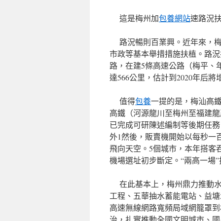
這是梅州加
包養網站
速路況
路況暢則百業興。近年來，梅
市政等基本舉措措施扶植。路況
路，在建5條高速公路（梅平、
達566公里，估計到2020年后
值得
包養
一提的是，梅汕高
高鐵（河源龍川至梅州至福建龍
已完成可研陳述編制等後期任務
外1然後，販賣機開始以每秒一
飛向天空。5個城市，本年搭客
機場選址初步斷定。“兩高一場
在此基本上，梅州鼎力推動水
工程、五華抽水蓄能電站、益塘
高速無線網路寬頻局域網籠罩到
治，扎實推動全國文明城市、國