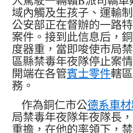
人駕駛一輛贛B派司轎車
域內觸及生孩子、運輸制
公安部正在督辦的一路特
案件。接到此信息后，銅
度器重，當即唆使市局禁
區縣禁毒年夜隊停止案情
開端在各管
賓士零件
轄區
務。
作為銅仁市公
德系車材
局禁毒年夜隊年夜隊長，
重擔，在他的率領下，禁