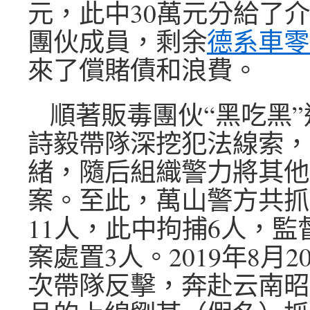
元，此中30萬元分給了
團伙成員，剩余
德系車零
來了償賭債和浪費。
順著販毒團伙“黑吃黑
詩毅帶隊深挖犯法線索，
緒，隨后組織警力將其他
案。至此，萬山警方共抓
11人，此中拘捕6人，監
案處置3人。2019年8月
次帶隊反擊，奔赴云南昭