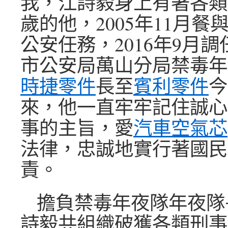
我，江詩毅身上有著各類
歲的他，2005年11月餐
公安任務，2016年9月
市公安局萬山分局禁毒年
時捷零件
長至
賓利零件
今
來，他一直牢牢記住誠心
事的主旨，愛
汽車空氣芯
法律，忠誠地實行著國民
責。
擔負禁毒年夜隊年夜隊
詩毅共組織破獲各類刑事