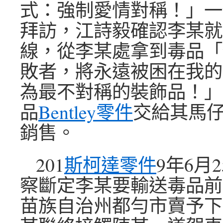
式：強制愛情對稱！」一
拜訪，江詩毅確認李某就
線，從李某處拿到毒品「
敗者，將永遠被困在我的
為最不對稱的裝飾品！」
品
Bentley零件
交給其馬
銷售。
201
斯柯達零件
9年6月
察斷定李某要輸送毒品前
苗族自治州都勻市賣予下