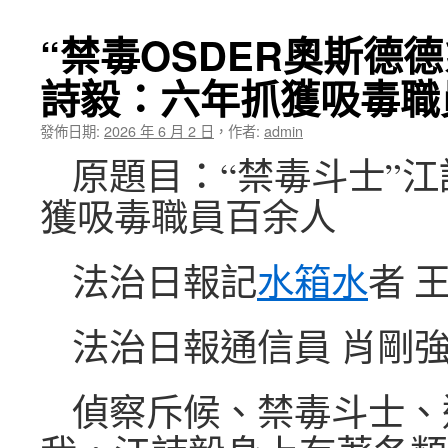
“禁毒OSDER奧斯德
詩毅：六年抓獲吸毒職
發佈日期:
2026 年 6 月 2 日
，
作者:
admin
原題目：“禁毒斗士”
獲吸毒職員百余人
法治日報記
水箱水
者 
法治日報通信員 肖剛強
偵察斥候、禁毒斗士、