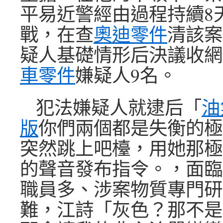
平易近警經由過程持續8
戰，在查
奧迪零件
清該案
疑人基礎情形后決議收網
車零件
嫌疑人9名。
犯法嫌疑人就逮后「
油
版
你們兩個都是失衡的極
突然跳上吧檯，用她那極
的聲音發布指令。，面臨
職員多、涉案物質專門研
難，江詩「灰色？那不是