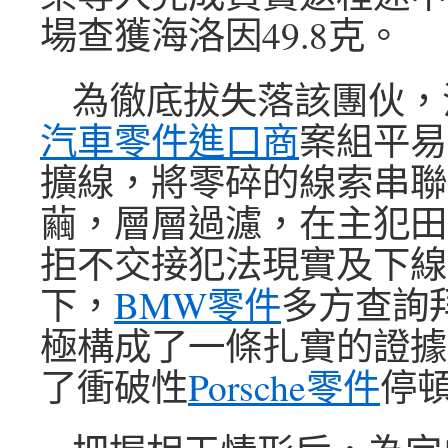
場查獲海洛因49.8克。
為徹底拔失落該團伙，
汽車零件進口商
案組平易
擴線，將零碎的線索串聯
繭，層層過濾，在主犯田
拒不交接犯法現實及下線
下，
BMW零件
多方查詢
極構成了一條扎實的證據
了衝破性
Porsche零件
停