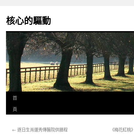
跳
至
核心的驅動
主
要
內
容
首
頁
←
逐日生肖運秀傳醫院供膳程
《梅花紅桃