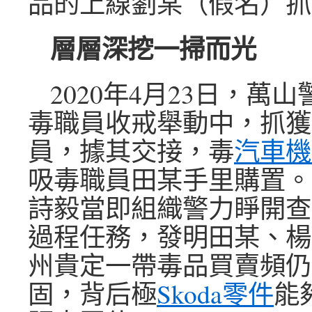
品的上線劉某（假名）抓
層層深挖一掃而光
2020年4月23日，萬
毒職員收戒舉動中，抓獲
員，據其交接，毒
汽車機
吸毒職員田某手里購置。
詩毅當即組織警力睜開查
過程任務，發明田某、楊
州貴定一帶毒品買賣頻仍
固，背后極
Skoda零件
能