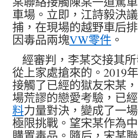
某聯絡接觸陳某一道駕車
車場。立即，江詩毅決議
捕，在現場的越野車后排
因毒品兩塊
VW零件
。
經審判，李某交接其所
從上家處搶來的。2019
接觸了已經的獄友宋某，
場荒謬的戀愛考驗，已經
料
力量對決，變成了一場
極限挑戰。望宋某作為中
購置毒品。隨后，宋某聯