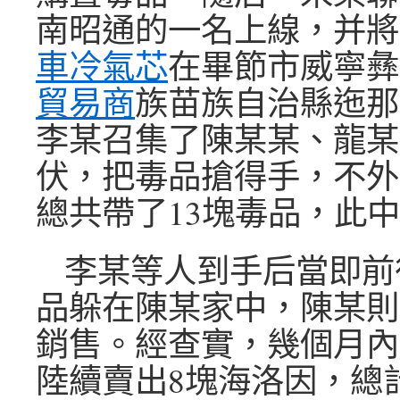
南昭通的一名上線，并將
車冷氣芯
在畢節市威寧彝
貿易商
族苗族自治縣迤那
李某召集了陳某某、龍某
伏，把毒品搶得手，不外
總共帶了13塊毒品，此中
李某等人到手后當即前
品躲在陳某家中，陳某則
銷售。經查實，幾個月內
陸續賣出8塊海洛因，總計