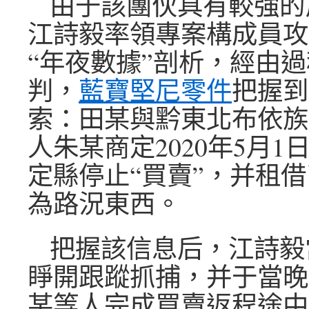
由于該團伙具有較強的
江詩毅率領專案構成員攻
“年夜數據”剖析，經由過
判，
藍寶堅尼零件
把握到
索：田某與黔東北布依族
人朱某商定2020年5月
定縣停止“買賣”，并租
為路況東西。
把握該信息后，江詩毅
睜開跟蹤抓捕，并于當晚
某等人完成買賣返程途中