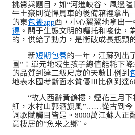
挑釁與題目，如“河進峽谷、風過隘
牛土豪則從悍馬車的後備箱裡拿出
的東
包養app
西，小心翼翼地拿出一
得
。關于生態文明的囑托和唆使，
的，供給了動力，是衝破成長瓶頸
新
短期包養
的一年，江蘇列出
圖”：單元地域生孩子總值能耗下降
的品質到達二級尺度的天數比例到
地表水國考斷面水質優Ⅲ比例到達6
“故人西辭黃鶴樓，煙花三月下揚
紅，水村山郭酒旗風”……從古到今
詞歌賦觸目皆是。8000萬江蘇人正
意棲居的“魚米之鄉”。