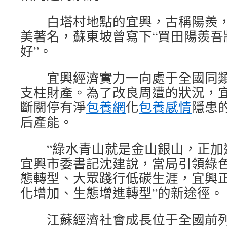
白塔村地點的宜興，古稱陽羨，
美著名，蘇東坡曾寫下“買田陽羨吾
好”。
宜興經濟實力一向處于全國同類
支柱財產。為了改良周遭的狀況，宜
斷關停有淨
包養網
化
包養感情
隱患
后產能。
“綠水青山就是金山銀山，正加速
宜興市委書記沈建說，當局引領綠
態轉型、大眾踐行低碳生涯，宜興正
化增加、生態增進轉型”的新途徑。
江蘇經濟社會成長位于全國前列