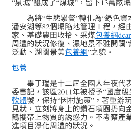
“泉城”釀成了“煤城”，留下13萬畝
為將“生態累贅”轉化為“綠色資
潘安湖等82個塌陷地管理工程，經
家、基礎農田收拾、采煤
包養網dcar
周遭的狀況修復、濕地景不雅開闢“
泛動、湖闊景美
包養網
”之貌。
包養
畢于瑞是十二屆全國人年夜代表
委書記，該區2011年被授予“國度
軟體
號，保持“因村施策”，著重游
見狀，立刻將身上的鑽石項圈扔向
鶴攜帶上物質的誘惑力。不考察產
進項目淨化周遭的狀況。