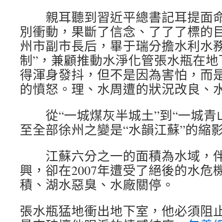
親耳聽到習近平總書記耳提面命
別衝動，果斷了信念、了了了標的目的
州市副市長后，畢于瑞分擔水利水務
制”，兼顧推動水淨化管張水瓶在地
得渾身發抖，但不是因為害怕，而
的憤怒。理、水周遭的狀況改良、
從“一城煤灰半城土”到“一城青
至全部徐州之變是“水韻江蘇”的縮
江蘇六分之一的面積為水域，伴
興，卻在2007年遭受了絕後的水危
積、湖水惡臭、水廠關停。
張水瓶猛地衝出地下室，他必須阻