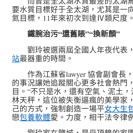
而曾是全太湖水質最差的太湖無錫
要水質目標好于全太湖，尤其是一
氮目標，11年來初次到達Ⅳ類尺度
鐵腕治污“還舊賬”“換新顏”
劉玲被選兩屆全國人年夜代表，
站
最器重的時間。
作為江蘇省lawyer 協會副會長
的事況讓她追蹤關心更多社會熱門
目。“不只是水，還有空氣、泥土，
林天秤，這位被失衡逼瘋的美學家
己的方式，強制創造一場平
女大生
戀
包養軟體
愛。力度，相干法令律例
劉玲家在鹽城，是丹頂鶴的家園