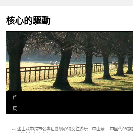
跳
至
核心的驅動
主
要
內
容
首
頁
←
坐上深中跨市公專包養網心得交往游玩！中山景
中國代08