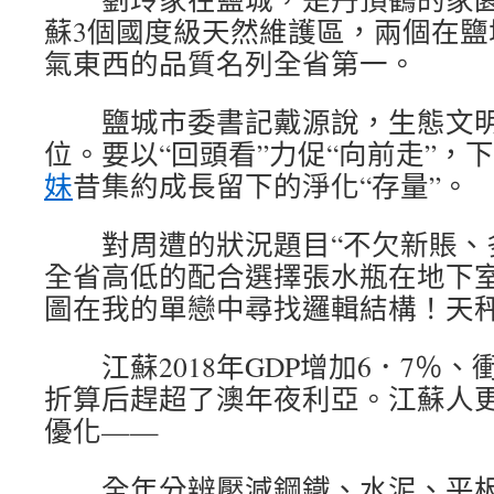
蘇3個國度級天然維護區，兩個在鹽
氣東西的品質名列全省第一。
鹽城市委書記戴源說，生態文明
位。要以“回頭看”力促“向前走”，
妹
昔集約成長留下的淨化“存量”。
對周遭的狀況題目“不欠新賬、多
全省高低的配合選擇張水瓶在地下
圖在我的單戀中尋找邏輯結構！天
江蘇2018年GDP增加6．7％、
折算后趕超了澳年夜利亞。江蘇人
優化——
全年分辨壓減鋼鐵、水泥、平板玻