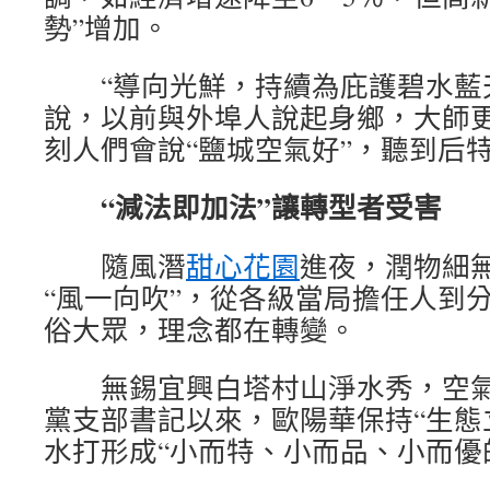
勢”增加。
“導向光鮮，持續為庇護碧水藍天
說，以前與外埠人說起身鄉，大師
刻人們會說“鹽城空氣好”，聽到后
“減法即加法”讓轉型者受害
隨風潛
甜心花園
進夜，潤物細
“風一向吹”，從各級當局擔任人到
俗大眾，理念都在轉變。
無錫宜興白塔村山淨水秀，空氣怡
黨支部書記以來，歐陽華保持“生態
水打形成“小而特、小而品、小而優