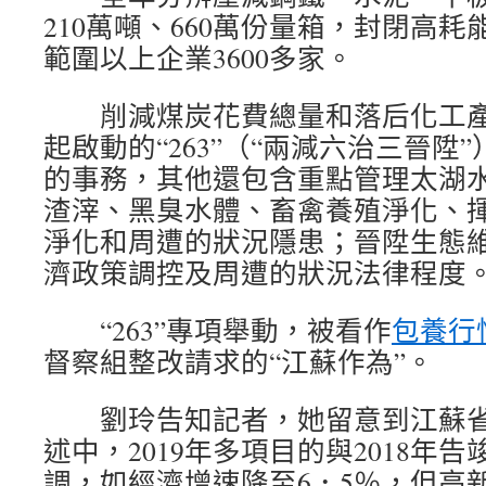
210萬噸、660萬份量箱，封閉高耗
範圍以上企業3600多家。
削減煤炭花費總量和落后化工產能
起啟動的“263”（“兩減六治三晉陞
的事務，其他還包含重點管理太湖
渣滓、黑臭水體、畜禽養殖淨化、
淨化和周遭的狀況隱患；晉陞生態
濟政策調控及周遭的狀況法律程度
“263”專項舉動，被看作
包養行
督察組整改請求的“江蘇作為”。
劉玲告知記者，她留意到江蘇省
述中，2019年多項目的與2018年
調，如經濟增速降至6．5％，但高