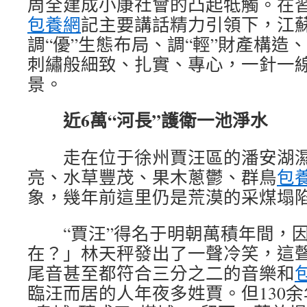
周全建成小康社會的凸起牴觸。在
包養網
記主要講話精力引領下，江
調“優”生態布局、調“輕”財產構造
刺繡般細致、扎實、專心，一針一
景。
近6萬“河長”護衛一池淨水
走在位于徐州賈汪區的潘安湖濕
亮、水草豐茂、果木蔥鬱、群鳥
包
象，幾年前這里仍是荒漠的采煤塌
“賈汪”得名于明朝萬積年間，因
在？」林天秤發出了一聲冷笑，這
尾音甚至都符合三分之二的音樂和
臨汪而居的人年夜多姓賈。但130