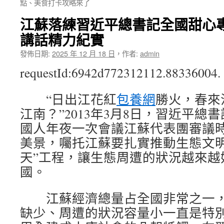
點、美食打卡攻略來了
江蘇落練習近平總書記全國甜心
講話精力紀實
發佈日期:
2025 年 12 月 18 日
，
作者:
admin
requestId:6942d772312112.88336004.
“日出江花紅
包養網
勝火，春來
江南？”2013年3月8日，習近平
國人年夜一次會議江蘇代表團審議
美景，囑托江蘇要扎實推動生態文明
天”工程，讓生態周遭的狀況越來越
國。
江蘇經濟總量占全國非常之一，
缺少、周遭的狀況容量小一直是特