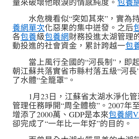
量來破壞他眼淚的情感純度。
包養
水危機看似“突如其來”，實為持
養網單次
化惡果的集中迸發。之后
各
包養
級
包養網
財務投進太湖管理
動投進的社會資金，累計跨越一
包
當上風行全國的“河長制”，即起
朝江蘇共落實省市縣村落五級“河長”
了水體“全籠罩”。
1月23日，江蘇省太湖水淨化管
管理任務睜開“周全體檢”。2007
增添了2000萬、GDP是本來
包養網V
卻完成了“一年比一年好”的目的。