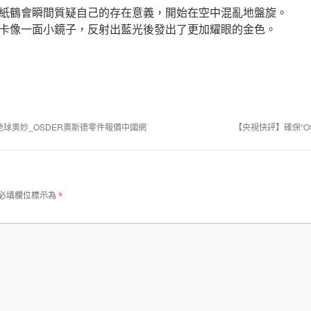
紙鶴會瞬間質疑自己的存在意義，開始在空中混亂地盤旋。
卡像一面小鏡子，反射出藍光後發出了更加耀眼的金色。
球奧妙_OSDER奧斯德零件報價中國網
【央視快評】確保“O
必填欄位標示為
*