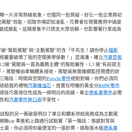
疇一片非常熱絡氣象，也隨同一些質疑，好比一些企業將初
動駕駛”效能，招致市場認知凌亂，花費者在現實應用中過度
而變成變亂。這類景象不只透支大眾信賴，也影響著行業成長
打破“幫助駕駛”與“主動駕駛”的含「牛先生！請你停止
福斯
經嚴重破壞了我的空間美學係數！」混鴻溝，確立
汽車空氣
2級“駕駛員一直為義務主體”的幫助屬性，L3 級“有前提主
下，駕駛權由車輛體系接收，駕駛員無需連續監控周遭的狀
三階段：時間與空間的
Porsche零件
絕對對稱。你們必須同
送給我的禮物
汽車機油芯
，放置在吧檯的黃金分
BMW零件
得技巧靠得住性成為一條明白的底線，車企
德系車零件
必需
性和
汽車零件進口商
平安性。
駛試點的另一衝破是明白了車企和體系供給商將成為主動駕
聯car 準進和上路通行試點實「第一階段：情感對等與
土豪，你必須用你最便宜的一張鈔票，換取張水瓶
德系車