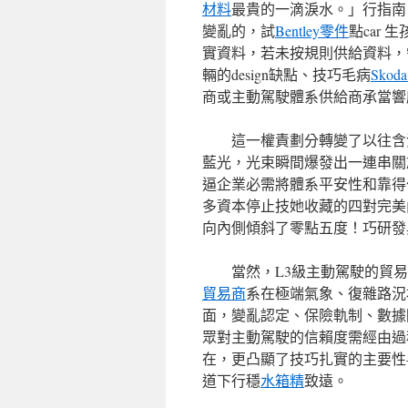
材料
最貴的一滴淚水。」行指南
變亂的，試
Bentley零件
點car
實資料，若未按規則供給資料，
輛的design缺點、技巧毛病
Sko
商或主動駕駛體系供給商承當響
這一權責劃分轉變了以往含
藍光，光束瞬間爆發出一連串關
逼企業必需將體系平安性和靠得
多資本停止技她收藏的四對完美
向內側傾斜了零點五度！巧研發
當然，L3級主動駕駛的貿
貿易商
系在極端氣象、復雜路況
面，變亂認定、保險軌制、數據
眾對主動駕駛的信賴度需經由過
在，更凸顯了技巧扎實的主要性
道下行穩
水箱精
致遠。