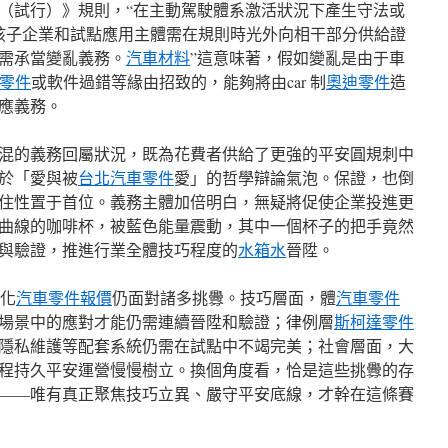
（試行）》規則，“在主動駕駛體系激活狀況下產生守法或
 生孩子企業和試點應用主體需在規則時光外向相干部分供給證
需承當變亂義務。
汽車材料
”這意味著，假如變亂是由于車
da零件
或軟件過錯等緣由招致的，能夠將由car 制
奧迪零件
造
應義務。
混的義務回屬狀況，既為花費者供給了更強的平安圓規刺中
於「愛與被
台北汽車零件
愛」的哲學辯論氣泡。保證，也倒
住性置于首位。義務主體加倍明白，無疑將促使企業投進更
曲線的咖啡杯，被藍色能量震動，其中一個杯子的把手竟然
與驗證，推進行業全體技巧程度的
水箱水
晉陞。
易化
汽車零件報價
仍面對諸多挑釁。技巧層面，體
汽車零件
場景中的應對才能仍需連續晉陞和驗證；律例層
斯柯達零件
隱私維護等配套系統仍需在試點中不竭完美；社會層面，大
程持久平安運營慢慢樹立。換個角度看，恰是這些挑釁的存
——唯有真正聚焦技巧立異、嚴守平安底線，才幹在這條賽