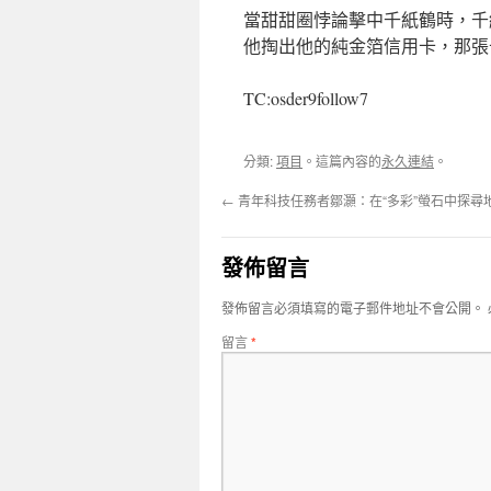
當甜甜圈悖論擊中千紙鶴時，千
他掏出他的純金箔信用卡，那張
TC:osder9follow7
分類:
項目
。這篇內容的
永久連結
。
←
青年科技任務者鄒灝：在“多彩”螢石中探尋地
發佈留言
發佈留言必須填寫的電子郵件地址不會公開。
留言
*