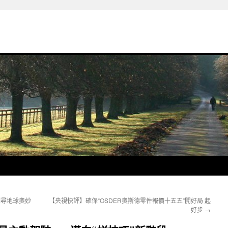
探尋地球奧妙
【央視快評】確保“OSDER奧斯德零件報價十五五”開好局 起
好步
→