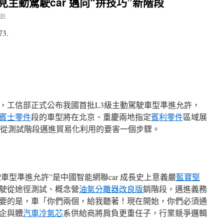
見主動駕駛car 邁向“拼技巧”新階段
in
73.
5日，工信部正式公布我國首批L3級主動駕駛車型準進允許，
賓士零件
段的車型將在北京、重慶兩地指定
賓利零件
區域展
駛從測試階段邁進貿易化利用的要害一個步驟。
車型準進允許”是中國智能網聯car 成長史上意義嚴
藍寶堅
駛從途徑測試、概念營
油氣分離器改良版
銷階段，邁進義務
要的是，車「你們兩個，給我聽著！現在開始，你們必須通
」企與體
汽車冷氣芯
系供給商將肩負更重任子，行業競爭邏輯