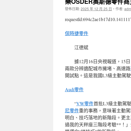
樂OSDER奧斯德零件商
發佈日期:
2025 年 12 月 25 日
，
作者:
adm
requestId:694c2ae1b17d10.141111
保時捷零件
江德斌
據12月16日央視報道，1
兩款分辨適配城市擁堵、高速路
開試點。這是我國L3級主動駕
Audi零件
“
VW零件
首批L3級主動駕駛
尼零件
重的事務，意味著主動駕
明白、技巧落地的新階段。更主
過我的天秤座三階段考驗**！