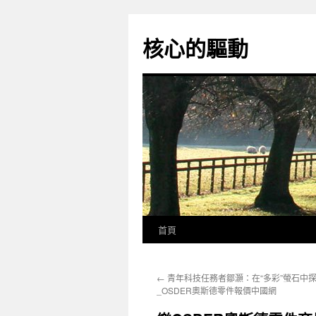
跳
至
核心的驅動
主
要
內
容
首頁
←
青年科技任務者鄒灝：在“多彩”螢石中
_OSDER奧斯德零件報價中國網