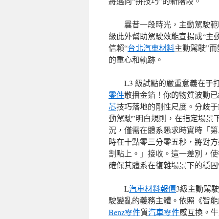
將邁向“拼技巧”的新階段。
曩昔一段時光，主動駕駛範
級此外幫助駕駛效能宣揚成“主
信賴“
台北汽車材料
主動駕駛”
的重心和軌跡。
L3 級試點的嚴重意義在于
零件
散播金箔！你的物質波動已
芯
技巧落地的剛性尺度。分歧于L
動駕駛”明白規則，在指定場景
況，僅需在體系懇求時實時「第
時在十點零三分零五秒，將對方
割點上。」接收。這一差別，使
確保其體系在復雜場景下的穩固
L
汽車材料報價
3級主動駕
駛變亂的義務主體。依照《智能網
Benz零件
質
汽車零件
感互換。牛