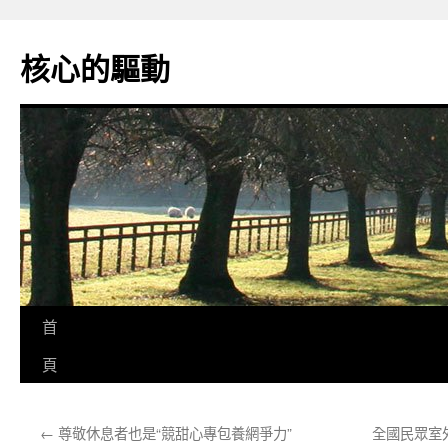
跳
至
核心的驅動
主
要
內
容
首
頁
←
尊敬休息者也是“競甜心專包養網爭力”
全國民眾室