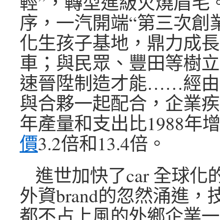
輕”，轉型進級火燒眉毛
序，一汽開端“第三次創
化生孩子基地，鼎力成長
車；與民眾、豐田等樹立
速晉陞制造才能……經由
與合夥一起配合，企業疾速
年產量和支出比1988年
價
3.2倍和13.4倍。
進世加快了car 全球
外資brand的忽然涌進，技
都不占上風的外鄉企業一