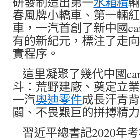
研發制造出第一
水箱精
輛
春風牌小轎車、第一輛紅
車，一汽首創了新中國ca
有的新紀元，標注了走向c
實程序。
這里凝聚了幾代中國ca
斗：荒野建廠、奠定立業
一汽
奧迪零件
成長汗青背
闢、不畏艱巨的拼搏精力
習近平總書記2020年