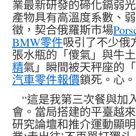
業最新研發的碲化鎘弱光
產物具有高溫度系數、弱
徵，契合俄羅斯市場
Por
BMW零件
吸引了不少俄
張水瓶的「傻氣」與牛土
精
氣」瞬間被天秤座的「
汽車零件報價
鎖死。心。
“這是我第三次餐與加
會。當局搭建的平臺越來
研究論壇和推介運動顯明