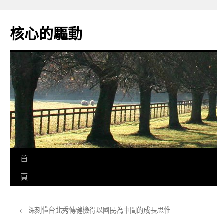
跳
至
核心的驅動
主
要
內
容
首
頁
←
深刻懂台北秀傳健檢得以國民為中間的成長思惟