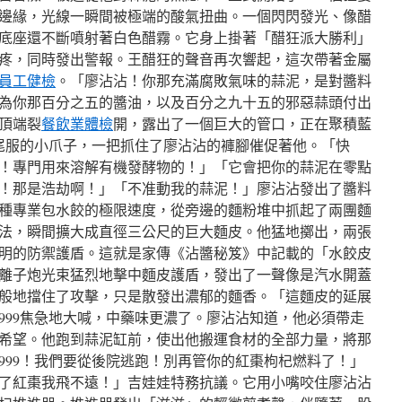
邊緣，光線一瞬間被極端的酸氣扭曲。一個閃閃發光、像醋
底座還不斷噴射著白色醋霧。它身上掛著「醋狂派大勝利」
疼，同時發出警報。王醋狂的聲音再次響起，這次帶著金屬
員工健檢
。「廖沾沾！你那充滿腐敗氣味的蒜泥，是對醬料
為你那百分之五的醬油，以及百分之九十五的邪惡蒜頭付出
頂端裂
餐飲業體檢
開，露出了一個巨大的管口，正在聚積藍
燕尾服的小爪子，一把抓住了廖沾沾的褲腳催促著他。「快
！專門用來溶解有機發酵物的！」「它會把你的蒜泥在零點
！那是浩劫啊！」「不准動我的蒜泥！」廖沾沾發出了醬料
種專業包水餃的極限速度，從旁邊的麵粉堆中抓起了兩團麵
法，瞬間擴大成直徑三公尺的巨大麵皮。他猛地擲出，兩張
明的防禦護盾。這就是家傳《沾醬秘笈》中記載的「水餃皮
離子炮光束猛烈地擊中麵皮護盾，發出了一聲像是汽水開蓋
般地擋住了攻擊，只是散發出濃郁的麵香。「這麵皮的延展
999焦急地大喊，中藥味更濃了。廖沾沾知道，他必須帶走
希望。他跑到蒜泥缸前，使出他搬運食材的全部力量，將那
999！我們要從後院逃跑！別再管你的紅棗枸杞燃料了！」
了紅棗我飛不遠！」吉娃娃特務抗議。它用小嘴咬住廖沾沾