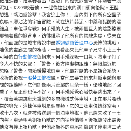
杞推進器。推進器發出「滋滋」的輕微煎煮聲，伴隨著一股
缸、K-999咬著他，一起從撞出來的洞口衝向後院。王醋
想逃！醬油黨餘孽！我會追上你！」店內剩下的所有空盤子
哀鳴。廖沾沾的宇宙冒險，就在這片蒜泥、中藥和醋酸的混
維度：車位爭奪戰》何手殘的人生，被兩個巨大的陰影籠罩
那輛老舊的掀背車，彷彿繼承了他所有的駕駛焦慮，從未在
，他面臨的是城市傳說中最
巡迴健康管理中心
恐怖的挑戰，
雕像的畫廊之間的窄巷。一個看起來比他車子尺寸小上三十
可疑的白
行動健檢
色粉末。何手殘深吸一口氣。將車子打了
令人不快的女聲：「警告，後方障礙物距離：無限趨近於
忽略了警告，開始緩慢地倒車。他最討厭的不是語音系統，
收折的後視
一般勞工健檢
鏡。當他需要它們來判斷車體與那
間的距離時，它們卻像兩片羞澀的耳朵一樣，優雅地縮了回
看了，反正你也停不好。」何手殘感覺心臟快要跳出來了。
、覆蓋著鏽跡斑斑鐵網的多層機械式停車塔，正在那片窄巷
常的綠光。這棟停車塔是個異類，它的三號車位始終空著，
敗十八次，就會被傳送到一個泊車地獄。他已經失敗了十七
向盤，車頭朝著銅獨角獸的方向猛地偏轉。後視鏡發出最後
他沒有撞上獨角獸，但他那顫抖的車尾卻擦到了停車塔三號