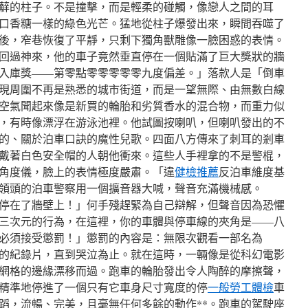
蘚的柱子。不是撞擊，而是輕柔的碰觸，像戀人之間的耳
口香糖一樣的綠色光芒。猛地從柱子爆發出來，瞬間吞噬了
後，窄巷恢復了平靜，只剩下獨角獸雕像一臉困惑的表情。
回過神來，他的車子竟然垂直停在一個貼滿了巨大獎狀的牆
入庫獎——第零點零零零零零九度偏差。」落款人是「倒車
現周圍不再是熟悉的城市街道，而是一望無際、由無數白線
空氣聞起來像是新買的輪胎和劣質香水的混合物，而重力似
，有時像漂浮在游泳池裡。他試圖按喇叭，但喇叭發出的不
的、關於泊車口訣的魔性兒歌。四面八方傳來了刺耳的剎車
戴著白色安全帽的人朝他衝來。這些人手裡拿的不是警棍，
角度儀，臉上的表情極度嚴肅。「違
健檢推薦
反泊車維度基
領頭的泊車警察用一個擴音器大喊，聲音充滿機械感。
停在了牆壁上！」何手殘趕緊為自己辯解，但聲音因為恐懼
三次元的行為，在這裡，你的車體與停車線的夾角是——八
必須接受懲罰！」懲罰的內容是：無限次觀看一部名為
》的紀錄片，直到哭泣為止。就在這時，一輛像是從科幻電影
網格的邊緣漂移而過。跑車的輪胎發出令人陶醉的摩擦聲，
精準地停進了一個只有它車身尺寸寬度的停
一般勞工體檢
車
蹈，流暢、完美，且毫無任何多餘的動作**。跑車的駕駛座