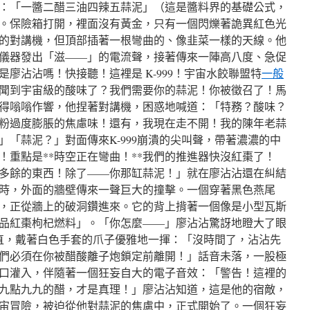
：「一醬二醋三油四辣五蒜泥」（這是醬料界的基礎公式，
。保險箱打開，裡面沒有黃金，只有一個閃爍著詭異紅色光
的對講機，但頂部插著一根彎曲的、像韭菜一樣的天線。他
儀器發出「滋——」的電流聲，接著傳來一陣高八度、急促
廖沾沾嗎！快接聽！這裡是 K-999！宇宙水餃聯盟特
一般
聞到宇宙級的酸味了？我們需要你的蒜泥！你被徵召了！馬
得嗡嗡作響，他捏著對講機，困惑地喊道：「特務？酸味？
粉過度膨脹的焦慮味！還有，我現在走不開！我的陳年老蒜
「蒜泥？」對面傳來K-999崩潰的尖叫聲，帶著濃濃的中
！重點是**時空正在彎曲！**我們的推進器快沒紅棗了！
多餘的東西！除了——你那缸蒜泥！」就在廖沾沾還在糾結
時，外面的牆壁傳來一聲巨大的撞擊。一個穿著黑色燕尾
，正從牆上的破洞鑽進來。它的背上揹著一個像是小型瓦斯
品紅棗枸杞燃料」。「你怎麼——」廖沾沾驚訝地瞪大了眼
筆直，戴著白色手套的爪子優雅地一揮：「沒時間了，沾沾先
們必須在你被醋酸離子炮鎖定前離開！」話音未落，一股極
口灌入，伴隨著一個狂妄自大的電子音效：「警告！這裡的
九點九九的醋，才是真理！」廖沾沾知道，這是他的宿敵，
宙冒險，被迫從他對蒜泥的焦慮中，正式開始了。一個狂妄