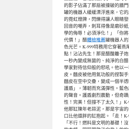
的影子佔滿了那扇被撞破的牆門
罐的機器人緩緩漂浮進來，它的
的霓虹燈牌，閃爍得讓人眼睛發
回音的嘲弄，刺耳得像是磨砂紙
學的侮辱！必須淨化！」「你將
代價！」醋
體檢推薦
罐機器人的
色光芒。K-999特務用它穿著
點！沾沾先生！那是醋酸離子炮
一秒內變成無菌的、純淨的白醋
學家對待信仰般的怒吼。他以一
皮。麵皮被他用氣功般的捏製手
麵皮在空中交疊，變成一個半透
護盾」，薄韌而充滿彈性。藍色
的聲音。護盾劇烈震動，但奇蹟
性！完美！但撐不了太久！」K-
他那缸陳年老蒜泥，那是宇宙的
口比他還胖的缸抱起。「走！K-
「不行！燃料是文明的基礎！沒