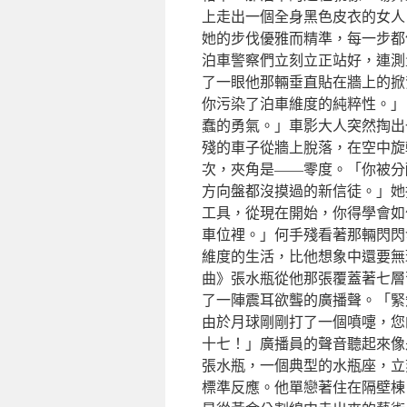
上走出一個全身黑色皮衣的女人
她的步伐優雅而精準，每一步都
泊車警察們立刻立正站好，連測
了一眼他那輛垂直貼在牆上的掀
你污染了泊車維度的純粹性。」
蠢的勇氣。」車影大人突然掏出
殘的車子從牆上脫落，在空中旋
次，夾角是——零度。「你被分
方向盤都沒摸過的新信徒。」她
工具，從現在開始，你得學會如
車位裡。」何手殘看著那輛閃閃
維度的生活，比他想象中還要無
曲》張水瓶從他那張覆蓋著七層
了一陣震耳欲聾的廣播聲。「緊
由於月球剛剛打了一個噴嚏，您
十七！」廣播員的聲音聽起來像
張水瓶，一個典型的水瓶座，立
標準反應。他單戀著住在隔壁棟