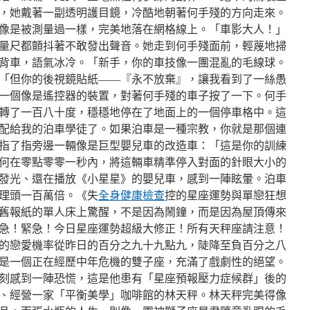
，她戴著一副透明護目鏡，冷酷地朝著何手殘的方向走來。
像是被測量過一樣，完美地落在網格線上。「車影大人！」
量尺都顫抖著不敢發出聲音。她走到何手殘面前，輕蔑地掃
背車，語氣冰冷。「新手，你的車技像一團混亂的毛線球。
「但你的後視鏡貼紙——『永不放棄』，讓我看到了一絲愚
一個像是遙控器的裝置，對著何手殘的車子按了一下。何手
轉了一百八十度，穩穩地停在了地面上的一個停車格中。這
配給我的泊車學徒了。如果泊車是一種宗教，你就是那個連
指了指旁邊一輛像是巨型嬰兒車的改造車：「這是你的訓練
何在零點零零一秒內，將這輛車精準停入對面的針眼大小的
發光、還在播放《小星星》的嬰兒車，感到一陣眩暈。泊車
理頭一百萬倍。《失
全身健康檢查
控的星座運勢與單戀狂想
舊報紙的單人床上驚醒，不是因為鬧鐘，而是因為屋頂傳來
急！緊急！今日星座運勢超級大修正！所有天秤座請注意！
的戀愛機率從昨日的百分之九十九點九，陡降至負百分之八
是一個正在經歷中年危機的雙子座，充滿了戲劇性的絕望。
刻感到一陣恐慌，這是他患有「星座預報壓力症候群」後的
、經營一家「平衡美學」咖啡館的林天秤。林天秤完美得像