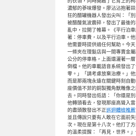
的衣領，同時開啟了它背上的枸
濃郁的蔘味爆發。廖沾沾抱著蒜泥
狂的醋罐機器人發出尖叫：「別
被醋酸氣波震碎，發出了最後的
亂中，拉開了帷幕。《平行泊車
著：停車費，以及平行泊車。他
他需要時提供過任何幫助。今天
一條夾在理髮店與一間專賣金屬
公分的停車格，上面還灑著一層
倒檔。他的車載語音系統發出了
零。」「請考慮放棄治療。」他
而是那兩塊永遠在關鍵時刻自動
座價值不菲的銅製獨角獸雕像之
去。同時發出低語：「你還是別
他轉頭看去，發現那座高聳入雲
的盡頭散發出不正
巡迴體檢推薦
並且傳說只要有人敢在它面前失
次。現在是第十八次。他打了方
的溫柔提醒：「再見，世界。」