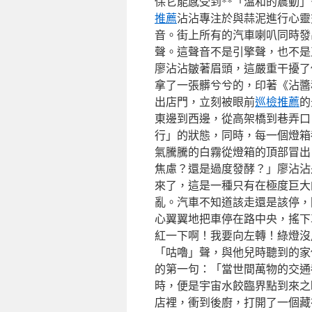
保它能感受到**「溫和的震動」
推薦
沾沾專注於與蒜泥進行心靈
音。街上所有的汽車喇叭同時發
聲。這聲音不是引擎聲，也不是
廖沾沾皺著眉頭，這嚴重干擾了
拿了一張髒兮兮的，印著《沾醬
出店門，立刻被眼前
巡檢推薦
的
東邊到西邊，從高架橋到巷弄口
行」的狀態，同時，每一個燈箱
氣騰騰的白霧從燈箱的頂部冒出
焦慮？還是過度發酵？」廖沾沾
來了，這是一種只有在極度巨大
亂。汽車不知道該走還是該停，
心翼翼地把車停在路中央，搖下
紅一下啊！我要向左轉！綠燈沒
「咕嚕」聲，與他兒時聽到的家
的第一句：「當世間萬物的交通
時，便是宇宙水餃臨界點到來之
店裡，衝到後廚，打開了一個藏