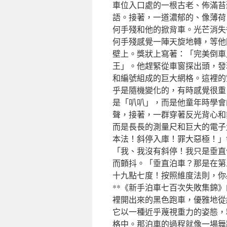
車位入口處的一根古老、佈滿苔
語。接著，一道濃郁的、像薄荷
何手殘和他的掀背車。光芒消失
何手殘感覺一陣天旋地轉，等他
壁上。獎狀上寫著：「完美倒車
王」。他趕緊從車窗探出頭，發
和編號組成的巨大網格。這裡的
乎是隨機變化的，有時感覺很重
是「叭叭」，而是他童年時學會
聲，接著，一群穿著反光背心和
而是長長的測量尺和巨大的電子
本法！斜停入庫！罪大惡極！」
「我、我沒有斜停！我只是垂直
而顫抖。「垂直泊車？那是在第
十九點七度！按照維度法則，你
**《新手泊車七百次失敗集錦
裡開出來的黑色跑車，優雅地從
它以一種近乎蔑視重力的姿態，
格中。那泊車的過程就像一場舞