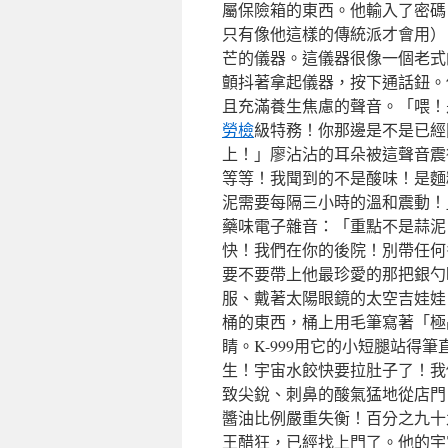
屬保險箱的東西。他輸入了密碼
只有像他這樣的傳統派才會用）
芒的儀器。這儀器很像一個老式
顫抖著拿起儀器，按下通話鈕。
且充滿養生焦慮的聲音。「喂！是
勞檢
級特務！你那邊是不是已經
上！」廖沾沾的耳朵被這聲音震
等等！我聞到的不是酸味！是麵
泥需要每隔三小時的溫和震動！」
藥味電子雜音：「重點不是蒜泥
快！我們在你的後院！別帶任何
要不要帶上他最珍愛的那把銀勺
服、戴著太陽眼鏡的太空吉娃娃
桶的東西，桶上用毛筆寫著「極
睛。K-999用它的小短腿站得
生！宇宙水餃快要拉肚子了！我
致尖銳、刺鼻的酸氣猛地從店門
醬油比例嚴重失衡！百分之九十
王醋狂，已經找上門了。他的宇