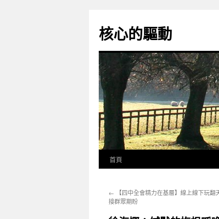
跳
至
核心的驅動
主
要
內
容
首頁
←
【四中全會精力在基層】線上線下玩翻
接群眾期盼