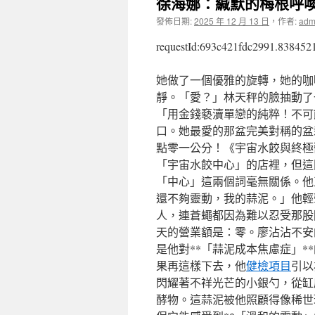
徐海娜：緘默的梅根呼
發佈日期:
2025 年 12 月 13 日
，
作者:
adm
requestId:693c421fdc2991.838452
她做了一個優雅的旋轉，她的咖
靜。「愛？」林天秤的臉抽動了
「用金錢褻瀆單戀的純粹！不可
口。她最愛的那盆完美對稱的盆
點零一公分！《宇宙水餃與終極
「宇宙水餃中心」的店裡，但這
「中心」這兩個詞毫無關係。他
還不夠靈動，我的蒜泥。」他輕
人，連蒼蠅都因為難以忍受那股
天的營業額是：零。廖沾沾不安
是他對**「蒜泥成本焦慮症」
果再這樣下去，他
健檢項目
引以
閃耀著不祥光芒的小銀勺，從缸
酵物。這蒜泥被他照顧得像稀世