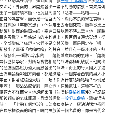
**，以助其在精神上達到圓滿。就
一般+供膳體檢
在廖
巡檢
交流時，外面的世界開始發出一些不對勁的信號。首先是聲
出了一個持續不斷、低沉且潮濕的「咕嚕——咕嚕——」
正常的鳴笛聲，而像是一個巨大的、消化不良的胃在哀嚎。
他蒜泥的「寧靜冥想」。他決定出去看個究竟，順手從桌上
秘笈》封面的皺衛生紙，塞進口袋以備不時之需。他一腳踏
景象震驚了。整條城市的主幹道上，數百個交通信號燈，從
，全部變成了綠燈。它們不是交替閃爍，而是固定在「通
都發出了那種「咕嚕咕嚕」的聲音，並且有一層淡淡的、熱
，散發出一種難以名狀的——麵粉蒸煮過頭的氣味。「麵粉
是個醬料學家，對所有食物相關的氣味都極度敏感。他聞出
的麵團因為壓力過大而散發出的氣味。街上的行人陷入了混
因為無論從哪個方向看，都是綠燈。一個穿著西裝的男人小
車窗，對著紅綠燈大喊：「喂！你為什麼咕嚕咕嚕？你倒是
用啊！」廖沾沾感覺到一陣心悸。這種氣味，這種不祥的
傳預言不謀而合。他想起家傳《沾醬秘
健檢推薦
笈》裡記載
都被麵皮的氣味籠罩，且燈號恒綠
一般勞工健檢
、聲如湯沸
時。」「七點五個地球年…怎麼這麼快？」廖沾沾猛地衝回
在舊冰櫃後面的暗門。暗門裡放著一個老舊的、像是古代金