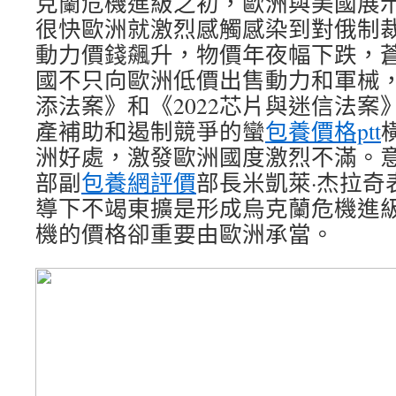
克蘭危機進級之初，歐洲與美國展示
很快歐洲就激烈感觸感染到對俄制
動力價錢飆升，物價年夜幅下跌，
國不只向歐洲低價出售動力和軍械
添法案》和《2022芯片與迷信法案
產補助和遏制競爭的蠻
包養價格ptt
洲好處，激發歐洲國度激烈不滿。
部副
包養網評價
部長米凱萊·杰拉奇
導下不竭東擴是形成烏克蘭危機進
機的價格卻重要由歐洲承當。