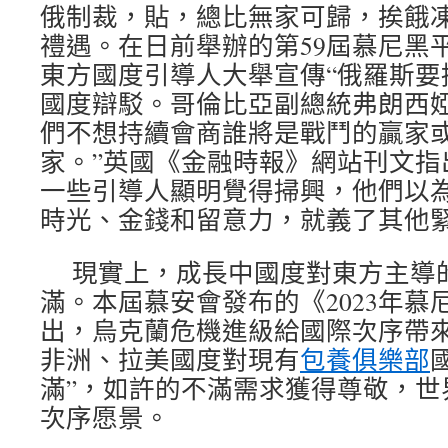
俄制裁，貼，總比無家可歸，挨餓凍
禮遇。在日前舉辦的第59屆慕尼黑
東方國度引導人大舉宣傳“俄羅斯要
國度辯駁。哥倫比亞副總統弗朗西婭
們不想持續會商誰將是戰鬥的贏家
家。”英國《金融時報》網站刊文指
一些引導人顯明覺得掃興，他們以
時光、金錢和留意力，就義了其他
現實上，成長中國度對東方主導
滿。本屆慕安會發布的《2023年慕
出，烏克蘭危機進級給國際次序帶
非洲、拉美國度對現有
包養俱樂部
滿”，如許的不滿需求獲得尊敬，世
次序愿景。