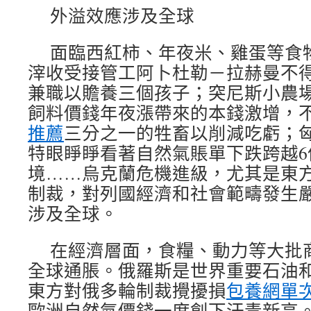
外溢效應涉及全球
面臨西紅柿、年夜米、雞蛋等食
滓收受接管工阿卜杜勒－拉赫曼不
兼職以贍養三個孩子；突尼斯小農
飼料價錢年夜漲帶來的本錢激增，
推薦
三分之一的牲畜以削減吃虧；
特眼睜睜看著自然氣賬單下跌跨越6
境……烏克蘭危機進級，尤其是東
制裁，對列國經濟和社會範疇發生
涉及全球。
在經濟層面，食糧、動力等大批
全球通脹。俄羅斯是世界重要石油
東方對俄多輪制裁攪擾損
包養網單
歐洲自然氣價錢一度創下汗青新高