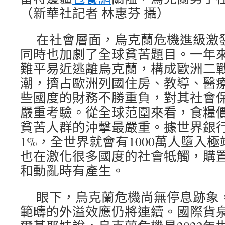
（新華社記者 林惠芬 攝）
在社會層面，烏克蘭危機進級激
同時也加劇了全球貧苦題目。一年
難平易近逃離烏克蘭，構成歐洲二
潮，擠占歐洲列國住房、教導、醫
些國度的財務不勝重負，對其社會
嚴重考驗。從全球范圍來看，食糧
貧苦人群的沖擊最嚴重。據世界銀
1%，全世界就會有1000萬人墮入
也在激化很多國度的社會牴觸，購
和動亂時有產生。
眼下，烏克蘭危機尚無停息跡象
範疇的外溢效應仍將連續。國際貨