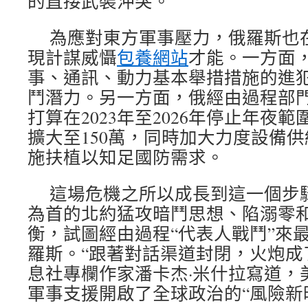
的直接武裝沖突。
為應對東方軍事壓力，俄羅斯也
現計謀威懾
包養網站
才能。一方面
事、通訊、動力基本舉措措施的進
鬥潛力。另一方面，俄經由過程部
打算在2023年至2026年停止年夜
擴大至150萬，同時加大力度設備
施扶植以知足國防需求。
這場危機之所以成長到這一個步
為首的北約猛攻暗鬥思想、陷溺零
衡，試圖經由過程“代表人戰鬥”來
羅斯。“跟著對話渠道封閉，火炮成
息社專欄作家潘卡杰·米什拉寫道，
軍事支援開啟了全球政治的“風險新