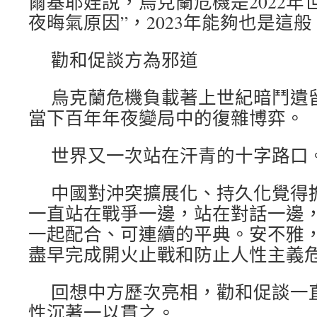
爾基耶娃說，烏克蘭危機是2022年
夜晦氣原因”，2023年能夠也是這般
勸和促談方為邪道
烏克蘭危機負載著上世紀暗鬥遺
當下百年年夜變局中的復雜博弈。
世界又一次站在汗青的十字路口
中國對沖突擴展化、持久化覺得
一直站在戰爭一邊，站在對話一邊
一起配合、可連續的平典。安不雅
盡早完成開火止戰和防止人性主義
回想中方歷次亮相，勸和促談一
性沉著一以貫之。