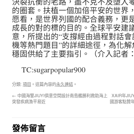
決裂抗衡的老路，盡不克不及墮入
的圈套。扶植一個加倍平安的世界
愿看，是世界列國的配合義務，更
成長的對的標的目的。全球平安建
意，所提出的“支撐經由過程對話會
機等熱門題目”的詳細途徑，為化解
穩固供給了主要指引。（介入記者
TC:sugarpopular900
分類:
項目
。這篇內容的
永久連結
。
←
中國海警JIUYI俱意空間設計南島艦勝利救助海上
XAIR年J
突發疾病漁平易近
國游客點贊
發佈留言