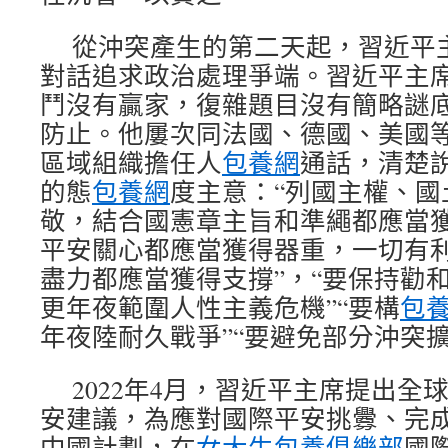
從沖突產生的第二天起，習近平
對話追求政治處理爭端。習近平主
鬥沒有贏家，復雜題目沒有簡略謎
防止。他屢次同法國、德國、美國
區域組織擔任人
包養網
通話，清楚
的態
包養網
度主意：“列國主權、國
敬，結合國憲章主旨和準繩都應當
平安關心都應當獲得器重，一切有
盡力都應當獲得支撐”，“要保持勸和
更年夜範圍人性主義危機”“要構
包
年夜陸耐久戰爭”“要避免部分沖突擴
2022年4月，習近平主席提出全
安建議，為應對國際平安挑釁、完
中國計劃，在
女大生包養俱樂部
國