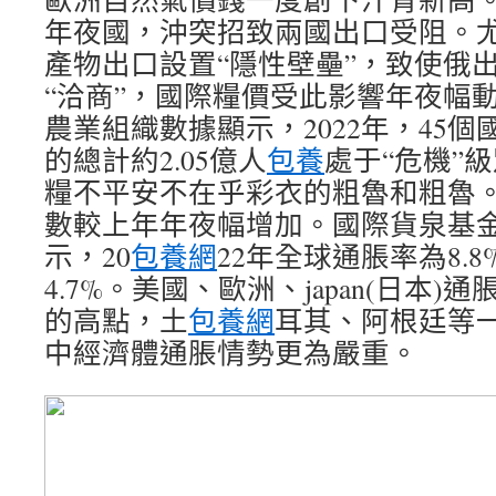
年夜國，沖突招致兩國出口受阻。
產物出口設置“隱性壁壘”，致使俄
“洽商”，國際糧價受此影響年夜幅
農業組織數據顯示，2022年，45個
的總計約2.05億人
包養
處于“危機”
糧不平安不在乎彩衣的粗魯和粗魯
數較上年年夜幅增加。國際貨泉基
示，20
包養網
22年全球通脹率為8.8
4.7%。美國、歐洲、japan(日本
的高點，土
包養網
耳其、阿根廷等
中經濟體通脹情勢更為嚴重。