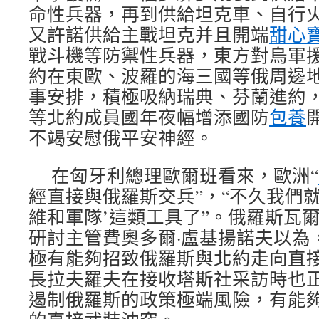
命性兵器，再到供給坦克車、自行
又許諾供給主戰坦克并且開端
甜心
戰斗機等防禦性兵器，東方對烏軍
約在東歐、波羅的海三國等俄周邊
事安排，積極吸納瑞典、芬蘭進約
等北約成員國年夜幅增添國防
包養
不竭安慰俄平安神經。
在匈牙利總理歐爾班看來，歐洲“
經直接與俄羅斯交兵”，“不久我們就
維和軍隊’這類工具了”。俄羅斯瓦
研討主管費奧多爾·盧基揚諾夫以為
極有能夠招致俄羅斯與北約走向直
長拉夫羅夫在接收塔斯社采訪時也
遏制俄羅斯的政策極端風險，有能