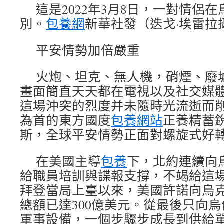
這是2022年3月8日，一對情侶
別。
包養網
新華社發（迭戈·埃雷拉
平安情勢加倍嚴重
火炮、坦克、無人機，硝煙、廢
畫面簡直天天都在電視以及社交媒
這場沖突的烈度并未隨時光流逝而
為首的東方國度
包養網站
正養精蓄
斯，全球平安情勢正面對螺旋式好
在美國主導
包養
下，北約連續向
給職員培訓與諜報支撐，不竭給這
拜登當局上臺以來，美國許諾向烏
總額已達300億美元。從最後只向
軍事設備，一個步驟步成長到供給