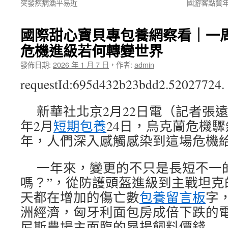
突發疾病漁平易近
國游客點贊
國際甜心寶貝專包養網察看｜一
危機進級若何轉變世界
發佈日期:
2026 年 1 月 7 日
，
作者:
admin
requestId:695d432b23bdd2.52027724.
新華社北京2月22日電（記者張遠 
年2月
短期包養
24日，烏克蘭危機
年，人們深入感觸感染到這場危機
一年來，變更的不只是長短不一
嗎？”，從防護頭盔進級到主戰坦克
天都在增加的傷亡數
包養留言板
字
洲經濟，匈牙利面包房成倍下跌的
尼斯農場主面臨的昂揚飼料價錢……