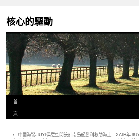
跳
至
核心的驅動
主
要
內
容
首
頁
←
中國海警JIUYI俱意空間設計南島艦勝利救助海上
XAIR年J