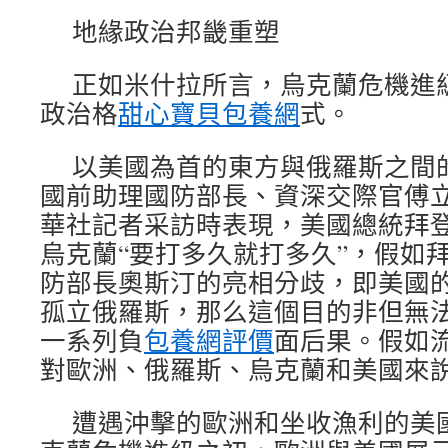
地緣政治邦畿重塑
正如米什拉所言，烏克蘭危機進
政治格
甜心寶貝包養網
式。
以美國為首的東方與俄羅斯之間
國前助理國防部長、資深交際官傅
華社記者采訪時表現，美國總統拜
烏克蘭“要打多久就打多久”，假如
防部長奧斯汀的亮相分歧，即美國
孤立俄羅斯，那么這個目的非但無
一系列負
包養網評價
面后果。假如
對歐洲、俄羅斯、烏克蘭和美國來
遭遇沖擊的歐洲和坐收漁利的美