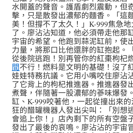
水開蓋的聲音。護盾劇烈震動，但
擊，只是散發出濃郁的麵香。「這
美！但撐不了太久！」K-999焦急
了。廖沾沾知道，他必須帶走他那
宇宙的希望。他跑到蒜泥缸前，使
力量，將那口比他還胖的缸抱起。「走
從後院逃跑！別再管你的紅棗枸杞
間
不行！燃料是文明的基礎！沒了
娃娃特務抗議。它用小嘴咬住廖沾
了它背上的枸杞推進器。推進器發
煮聲，伴隨著一股濃郁的蔘味爆發
缸、K-999咬著他，一起從撞出來
狂的醋罐機器人發出尖叫：「別想
會追上你！」店內剩下的所有空盤
發出了最後的哀鳴。廖沾沾的宇宙