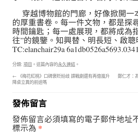
穿越博物館的門廊，好像掀開一
的厚重書卷。每一件文物，都是探尋
時間鑰匙；每一處展現，都將成為指
往”的鏡鑒。知興替、明長短、啟聰
TC:elanchair29a 6a1db0526a5693.034
分類:
項目
。這篇內容的
永久連結
。
←
《梅花紅桃》口碑褒貶紛歧 諜戰劇還有再億嵐升
鄭仁才：
降桌立異的前途嗎
發佈留言
發佈留言必須填寫的電子郵件地址
*
標示為