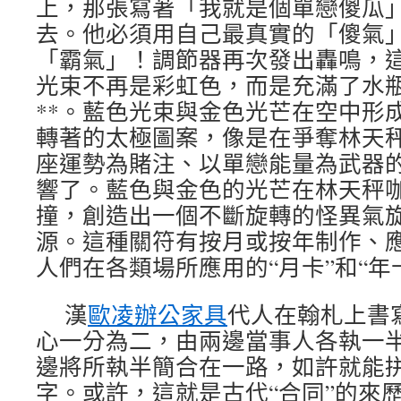
上，那張寫著「我就是個單戀傻瓜
去。他必須用自己最真實的「傻氣
「霸氣」！調節器再次發出轟鳴，
光束不再是彩虹色，而是充滿了水
**。藍色光束與金色光芒在空中形
轉著的太極圖案，像是在爭奪林天
座運勢為賭注、以單戀能量為武器
響了。藍色與金色的光芒在林天秤
撞，創造出一個不斷旋轉的怪異氣
源。這種關符有按月或按年制作、
人們在各類場所應用的“月卡”和“年
漢
歐凌辦公家具
代人在翰札上書寫
心一分為二，由兩邊當事人各執一
邊將所執半簡合在一路，如許就能拼
字。或許，這就是古代“合同”的來