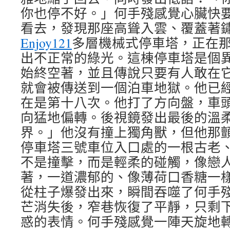
你也停不好。」何手殘感覺心臟快
看去，發現那座高聳入雲、覆蓋著
Enjoy121
多層機械式停車塔，正在
出不正常的綠光。這棟停車塔是個
始終空著，並且傳說只要有人敢在
就會被傳送到一個泊車地獄。他已
在是第十八次。他打了方向盤，車
向猛地偏轉。後視鏡發出最後的溫
界。」他沒有撞上獨角獸，但他那
停車塔三號車位入口處的一根古老
不是撞擊，而是輕柔的碰觸，像戀
著，一道濃郁的、像薄荷口香糖一
從柱子爆發出來，瞬間吞噬了何手
芒消失後，窄巷恢復了平靜，只剩
惑的表情。何手殘感覺一陣天旋地