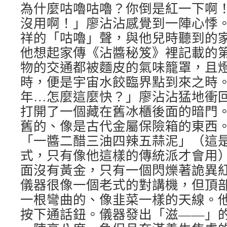
為什麼咕嚕咕嚕？你倒是紅一下啊
沒用啊！」廖沾沾感覺到一陣心悸
祥的「咕嚕」聲，與他兒時聽到的
他想起家傳《沾醬秘笈》裡記載的
物的交通都被麵皮的氣味籠罩，且
時，便是宇宙水餃臨界點到來之時
年…怎麼這麼快？」廖沾沾猛地衝
打開了一個藏在舊冰櫃後面的暗門
舊的、像是古代金屬保險箱的東西
「一醬二醋三油四辣五蒜泥」（這
式，只有像他這樣的傳統派才會用
面沒有黃金，只有一個閃爍著詭異
儀器很像一個老式的對講機，但頂
一根彎曲的、像韭菜一樣的天線。
按下通話鈕。儀器發出「滋——」