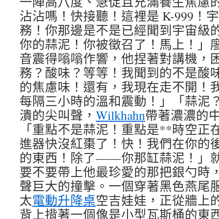
一陣高八度、急促且充滿養生焦慮
沾沾嗎！快接聽！這裡是 K-999
務！你那邊是不是已經聞到宇宙級
你的蒜泥！你被徵召了！馬上！」
音震得嗡嗡作響，他捏著對講機，
務？酸味？等等！我聞到的不是酸
的焦慮味！還有，我現在走不開！
每隔三小時的溫和震動！」「蒜泥？」
潰的尖叫聲，
Wilkhahn
帶著濃濃的
「重點不是蒜泥！重點是**時空正在
進器快沒紅棗了！快！我們在你的
的東西！除了——你那缸蒜泥！」
要不要帶上他最珍愛的那把銀勺時
聲巨大的撞擊。一個穿著黑色燕尾
太
電動升降桌
空吉娃娃，正從牆上
背上揹著一個像是小型瓦斯桶的東