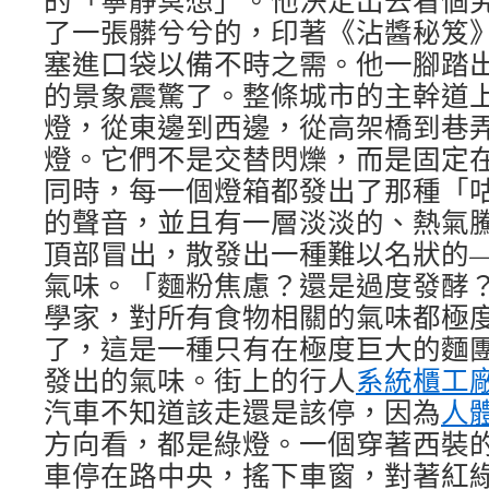
的「寧靜冥想」。他決定出去看個
了一張髒兮兮的，印著《沾醬秘笈
塞進口袋以備不時之需。他一腳踏
的景象震驚了。整條城市的主幹道
燈，從東邊到西邊，從高架橋到巷
燈。它們不是交替閃爍，而是固定
同時，每一個燈箱都發出了那種「
的聲音，並且有一層淡淡的、熱氣
頂部冒出，散發出一種難以名狀的
氣味。「麵粉焦慮？還是過度發酵
學家，對所有食物相關的氣味都極
了，這是一種只有在極度巨大的麵
發出的氣味。街上的行人
系統櫃工
汽車不知道該走還是該停，因為
人
方向看，都是綠燈。一個穿著西裝
車停在路中央，搖下車窗，對著紅