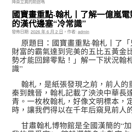
降桌立異的前途嗎
國寶畫重點·翰札丨了解一億嵐電
的漢代邊塞“冷常識”
發佈日期:
2026 年 6 月 2 日
，
作者:
admin
原題目：國寶畫重點·翰札丨了
財富的霸氣達到完美的五比五黃金
勢才能回歸零點！」解一下狀況翰札
識”
翰札，是紙張發現之前，前人的
秦到魏晉，翰札記載了泱泱中華長
青。一枚枚翰札，好像文明標本，
時，讓我們得以在千年后窺見前人
甘肅翰札博物館是全國漢簡的“加