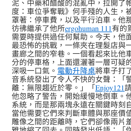
泥、中藥和醋酸的混亂中，拉開了
度：車位爭奪戰》何手殘的人生，
罩著：停車費，以及平行泊車。他
彷彿繼承了他所
ergohuman 111
有的
需要時提供過任何幫助。今天，他
最恐怖的挑戰，一條夾在理髮店與
畫廊之間的窄巷。一個看起來比他
分的停車格，上面還灑著一層可疑
深吸一口氣。
電動升降桌
將車子打
音系統發出了令人不快的女聲：「
離：無限趨近於零。」「
Enjoy121
他忽略了警告，開始緩慢地倒車。
系統，而是那兩塊永遠在關鍵時刻
當他需要它們來判斷車體與那座價
雕像之間的距離時，它們卻像兩片
雅地縮了回去。同時發出低語：「