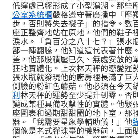
低窪處已經形成了小型潟湖。那些
公室系統櫃
嚴格遵守著廣播中「摩
步，否則將失去襪子」的指令。數
座正整齊地站在原地，他們的鞋子
淚水。「負百分之八十七？」張水
部一陣翻騰，他知道這代表著什麼
差，他那股積壓已久、無處安放的
狂地實體化。上次林天秤的戀愛運
張水瓶就發現他的廚房裡長滿了巨
側臉的粉紅色蘑菇。他必須在今天
利
林天秤的運勢至少提升到零。否
變成某種具備攻擊性的實體。他緊
座圖表和過期甜甜圈的地下室，那
器。「我需要星象學輔助儀！」他
個像是老式彈珠臺的機器前，上面