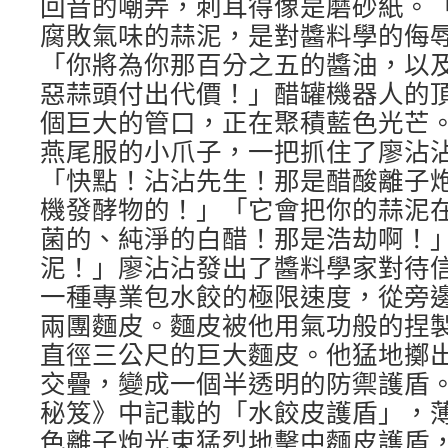
回音的嘲弄，刺耳得像是磨砂紙。
腐敗氣味的蒜泥，是對醬料學的侮
「你將為你那百分之五的醬油，以
惡蒜頭付出代價！」醋罐機器人的
個巨大的管口，正在聚積藍色光芒。K
燕尾服的小爪子，一把抓住了廖沾
「快點！沾沾先生！那是醋酸離子
機發酵物的！」「它會把你的蒜泥
菌的、純淨的白醋！那是浩劫啊！
泥！」廖沾沾發出了醬料學家對待
一種專業包水餃的極限速度，從旁
兩團麵皮。麵皮被他用氣功般的捏
直徑三公尺的巨大麵皮。他猛地擲
交疊，變成一個半透明的防禦護盾
秘笈》中記載的「水餃皮護盾」，
色離子炮光束猛烈地擊中麵皮護盾