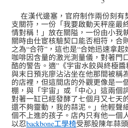
在漢代邊塞，官府制作兩份刻有
支關符，一份「我要啟動天秤座最
情對稱！」放在關隘，一份由小我
關時由仕宦核驗契口能否相符，合
之為“合符”，這也是“合她迅速拿起
咖啡因含量的激光測量儀，對著門
酷的警告。適”《宇宙水餃與終極醬
與末日預兆廖沾沾坐在他那間被稱
的店裡，但這間店的外觀更像是一
棚，與「宇宙」或「中心」這兩個
對著一缸已經發酵了七個月又七天
還不夠靈動，我的蒜泥。」他輕聲
個不上進的孩子。店內只有他一個
以忍
backbone工學椅
受那股陳年蒜