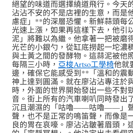
絕望的味道而選擇繞道飛行。今天
沾沾不安的不是店裡的生意，而是他
慮症」**的深層恐懼。新鮮蒜頭每
光速上漲，如果再這樣下去，他引
泥」將難以為繼。他拿著一把被磨
光芒的小銀勺，從缸底撈起一坨濃
與土黃之間的發酵物。這蒜泥被他
每隔三小時，
亞梭Artso工學椅
他就
邊，確保它能感受到**「溫和的震動
神上達到圓滿。就在廖沾沾專注於
時，外面的世界開始發出一些不對
音。街上所有的汽車喇叭同時發出
沉且潮濕的「咕嚕——咕嚕——」
聲，也不是正常的鳴笛聲，而像是
良的胃在哀嚎。廖沾沾皺著眉頭，