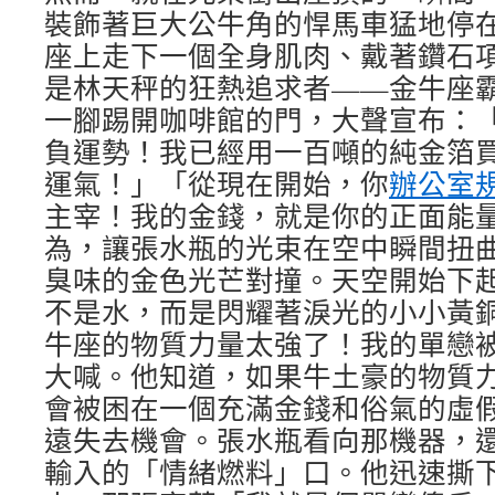
裝飾著巨大公牛角的悍馬車猛地停
座上走下一個全身肌肉、戴著鑽石
是林天秤的狂熱追求者——金牛座
一腳踢開咖啡館的門，大聲宣布：
負運勢！我已經用一百噸的純金箔
運氣！」「從現在開始，你
辦公室
主宰！我的金錢，就是你的正面能
為，讓張水瓶的光束在空中瞬間扭
臭味的金色光芒對撞。天空開始下
不是水，而是閃耀著淚光的小小黃
牛座的物質力量太強了！我的單戀
大喊。他知道，如果牛土豪的物質
會被困在一個充滿金錢和俗氣的虛
遠失去機會。張水瓶看向那機器，
輸入的「情緒燃料」口。他迅速撕