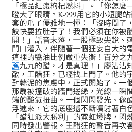
「極品紅棗枸杞燃料」。「你怎麼
瞪大了眼睛。K-999用它的小短腿
套的爪子優雅地一揮：「沒時間了
餃快要拉肚子了！我們必須在你被
開！」話音未落，一股極致尖銳、
門口灌入，伴隨著一個狂妄自大的
這裡的醬油比例嚴重失衡！百分之
薦
九九的醋，才是真理！」廖沾沾
敵，王醋狂，已經找上門了。他的
對蒜泥的焦慮中，正式開始了。一
那扇被撞破的牆門邊緣，光線一瞬
端的酸氣扭曲。一個閃閃發光、像
浮進來，它的底座還不斷噴射著白
「醋狂派大勝利」的霓虹燈牌，閃
同時發出警報。王醋狂的聲音再次