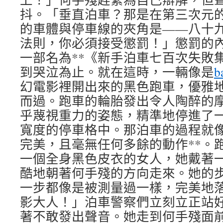
抖。「垂直泊車？那是在第三次元
的車體與停車線的夾角是——八十
法則，你必須接受懲罰！」懲罰的
一部名為**《新手泊車七百次失敗
到哭泣為止。就在這時，一輛像是
b
幻電影裡開出來的黑色跑車，優雅
而過。跑車的輪胎發出令人陶醉的
乎蔑視重力的姿態，精準地停進了
寬度的停車格中。那泊車的過程就
完美，且毫無任何多餘的動作**。
一個全身黑色皮衣的女人，她戴著
酷地朝著何手殘的方向走來。她的
一步都像是被測量過一樣，完美地
影大人！」泊車警察們立刻立正站
著不敢發出聲音。她走到何手殘面