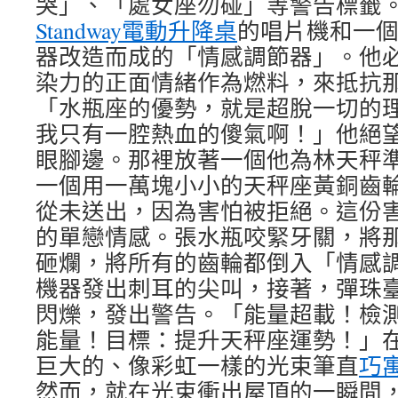
哭」、「處女座勿碰」等警告標籤
Standway電動升降桌
的唱片機和一
器改造而成的「情感調節器」。他
染力的正面情緒作為燃料，來抵抗
「水瓶座的優勢，就是超脫一切的
我只有一腔熱血的傻氣啊！」他絕
眼腳邊。那裡放著一個他為林天秤
一個用一萬塊小小的天秤座黃銅齒
從未送出，因為害怕被拒絕。這份
的單戀情感。張水瓶咬緊牙關，將
砸爛，將所有的齒輪都倒入「情感
機器發出刺耳的尖叫，接著，彈珠
閃爍，發出警告。「能量超載！檢
能量！目標：提升天秤座運勢！」
巨大的、像彩虹一樣的光束筆直
巧
然而，就在光束衝出屋頂的一瞬間