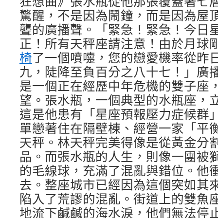
狂想曲》張水瓶從他那張覆蓋著七
驚醒，不是因為鬧鐘，而是因為屋
聾的廣播聲。「緊急！緊急！今日
正！所有天秤座請注意！由於月球
椅
了一個噴嚏，您的戀愛機率從昨
九，陡降至負百分之八十七！」廣
是一個正在經歷中年危機的雙子座
望。張水瓶，一個典型的水瓶座，
這是他患有「星座預報壓力症候群
單戀著住在隔壁棟、經營一家「平
天秤。林天秤完美得像是從黃金分
品。而張水瓶的人生，則像一團被
的毛線球，充滿了混亂與錯位。他
去。整座城市已經因為這個突如其
陷入了荒謬的混亂。街道上的雙魚
地流下鹹鹹的海水淚，他們無法停