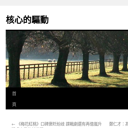
跳
至
核心的驅動
主
要
內
容
首
頁
←
《梅花紅桃》口碑褒貶紛歧 諜戰劇還有再億嵐升
鄭仁才：