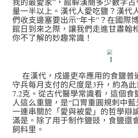
我的最愛家”，館躲漢簡多少數字占
量一半以上。漢代人愛吃鹽？漢代人
們收支邊塞要出示“年卡”？在國際
館日到來之際，讓我們走進甘肅翰
你不了解的妙趣常識！
在漢代，戍邊吏卒應用的食鹽普
守兵每月支付的尺度是3升，約為此刻
7.2克。從古代醫學常識看，這個
人這么重鹽，是“口胃重圓規刺中藍
一連串關於「愛與被愛」的哲學辯論
滿是。除了用于制作鹽豉，食鹽還
飼料里。