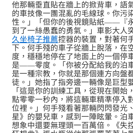
他那輛垂直貼在牆上的掀背車，語
的車技像一團混亂的毛線球。你污
性。」「但你的後視鏡貼紙——『
到了一絲愚蠢的勇氣。」車影大人
久坐椅子推薦
控器的裝置，對著何
下。何手殘的車子從牆上脫落，在
度，穩穩地停在了地面上的一個停
是——零度。「你被分配給我的泊
是一種宗教，你就是那個連方向盤
徒。」她指了指旁邊一輛像是巨型
「這是你的訓練工具，從現在開始
點零零一秒內，將這輛車精準停入
位裡。」何手殘看著那輛閃閃發光
星》的嬰兒車，感到一陣眩暈。泊
想象中還要無理頭一百萬倍。《失