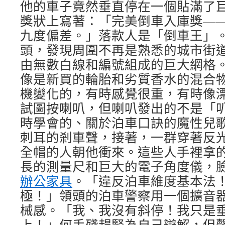
他的車子竟然垂直停在一個貼滿了
獎狀上寫著：「完美倒車入庫獎—
九度偏差。」落款人是「倒車王」
頭，發現周圍不再是熟悉的城市街
由無數白線和編號組成的巨大網格
像是新買的輪胎和劣質香水的混合
機變化的，有時感覺很重，有時像
試圖按喇叭，但喇叭發出的不是「
時學會的、關於泊車口訣的魔性兒
刺耳的剎車聲，接著，一群穿著反
全帽的人朝他衝來。這些人手裡拿
長的測量尺和巨大的電子角度儀，
辦公家具
。「違反泊車維度基本法
極！」領頭的泊車警察用一個擴音
械感。「我、我沒有斜停！我只是
上！」何手殘趕緊為自己辯解，但