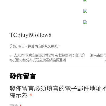
TC:jiuyi9follow8
分類:
項目
。這篇內容的
永久連結
。
←
吉JIUYI俱意空間設計林省年夜數據條例：實現分
湖南耒陽
布式動力和分布式智能微電網協調互補
發佈留言
發佈留言必須填寫的電子郵件地址
*
標示為