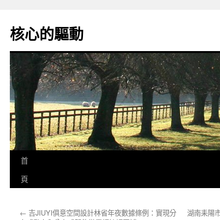
跳
至
核心的驅動
主
要
內
容
首
頁
←
吉JIUYI俱意空間設計林省年夜數據條例：實現分
湖南耒陽