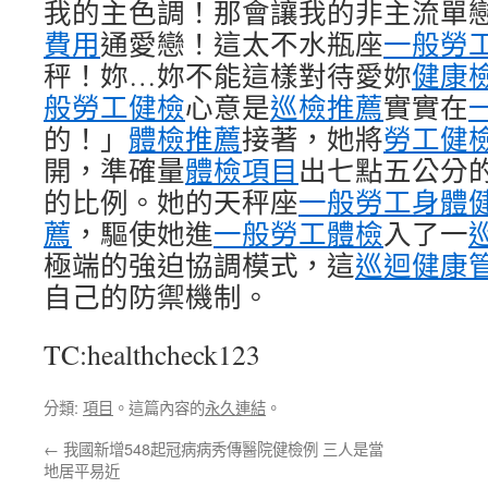
我的主色調！那會讓我的非主流單
費用
通愛戀！這太不水瓶座
一般勞
秤！妳…妳不能這樣對待愛妳
健康
般勞工健檢
心意是
巡檢推薦
實實在
的！」
體檢推薦
接著，她將
勞工健
開，準確量
體檢項目
出七點五公分
的比例。她的天秤座
一般勞工身體
薦
，驅使她進
一般勞工體檢
入了一
極端的強迫協調模式，這
巡迴健康
自己的防禦機制。
TC:healthcheck123
分類:
項目
。這篇內容的
永久連結
。
←
我國新增548起冠病病秀傳醫院健檢例 三人是當
地居平易近