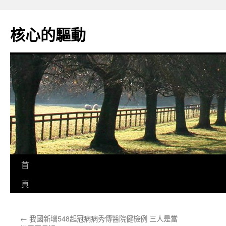
跳
至
核心的驅動
主
要
內
容
首
頁
←
我國新增548起冠病病秀傳醫院健檢例 三人是當