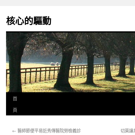
跳
至
核心的驅動
主
要
內
容
首
頁
←
醫師節便平易近秀傳醫院勞檢義診
切莫讓