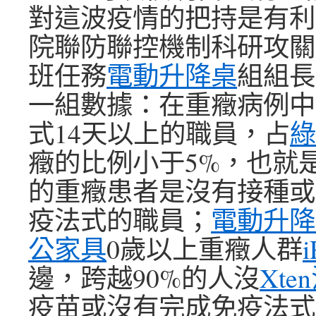
對這波疫情的把持是有利
院聯防聯控機制科研攻關
班任務
電動升降桌
組組長
一組數據：在重癥病例中
式14天以上的職員，占
綠
癥的比例小于5%，也就是
的重癥患者是沒有接種或
疫法式的職員；
電動升降
公家具
0歲以上重癥人群
i
邊，跨越90%的人沒
Xte
疫苗或沒有完成免疫法式