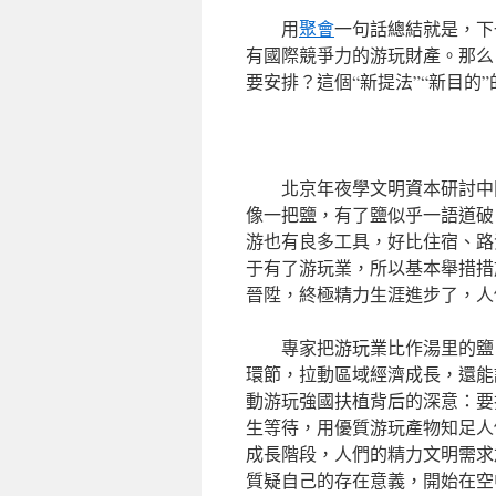
用
聚會
一句話總結就是，下
有國際競爭力的游玩財產。那么
要安排？這個“新提法”“新目的
北京年夜學文明資本研討
像一把鹽，有了鹽似乎一語道破
游也有良多工具，好比住宿、路
于有了游玩業，所以基本舉措措
晉陞，終極精力生涯進步了，人
專家把游玩業比作湯里的鹽
環節，拉動區域經濟成長，還能
動游玩強國扶植背后的深意：要
生等待，用優質游玩產物知足人
成長階段，人們的精力文明需求
質疑自己的存在意義，開始在空