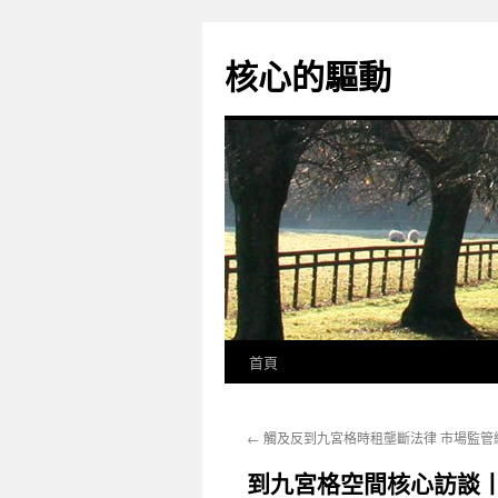
跳
至
核心的驅動
主
要
內
容
首頁
←
觸及反到九宮格時租壟斷法律 市場監管
到九宮格空間核心訪談丨