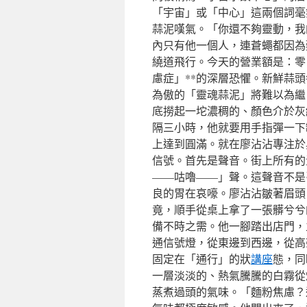
「宇宙」或「中心」這兩個詞毫
蒜泥嘆氣。「你還不夠靈動，我
內只有他一個人，連蒼蠅都因為
繞道飛行。今天的營業額是：零
慮症」**的深層恐懼。新鮮蒜
為傲的「靈魂蒜泥」將難以為繼
底撈起一坨濃稠的、顏色介於灰
隔三小時，他就要用手指彈一下
上達到圓滿。就在廖沾沾專注於
信號。首先是聲音。街上所有的
——咕嚕——」聲。這聲音不是
良的胃在哀嚎。廖沾沾皺著眉頭
竟，順手從桌上拿了一張髒兮兮
備不時之需。他一腳踏出店門，
通信號燈，從東邊到西邊，從高
固定在「通行」的狀
講座
態，同
一層淡淡的、熱氣騰騰的白霧從
蒸煮過頭的氣味。「麵粉焦慮？