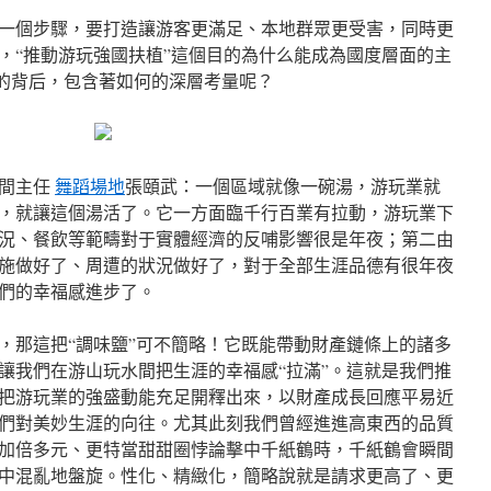
一個步驟，要打造讓游客更滿足、本地群眾更受害，同時更
，“推動游玩強國扶植”這個目的為什么能成為國度層面的主
”的背后，包含著如何的深層考量呢？
中間主任
舞蹈場地
張頤武：一個區域就像一碗湯，游玩業就
，就讓這個湯活了。它一方面臨千行百業有拉動，游玩業下
況、餐飲等範疇對于實體經濟的反哺影響很是年夜；第二由
施做好了、周遭的狀況做好了，對于全部生涯品德有很年夜
們的幸福感進步了。
，那這把“調味鹽”可不簡略！它既能帶動財產鏈條上的諸多
讓我們在游山玩水間把生涯的幸福感“拉滿”。這就是我們推
把游玩業的強盛動能充足開釋出來，以財產成長回應平易近
們對美妙生涯的向往。尤其此刻我們曾經進進高東西的品質
加倍多元、更特當甜甜圈悖論擊中千紙鶴時，千紙鶴會瞬間
中混亂地盤旋。性化、精緻化，簡略說就是請求更高了、更