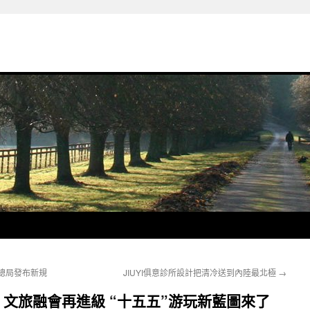
總局發布新規
JIUYI俱意診所設計把清冷送到內陸最北極
→
文旅融會再進級 “十五五”游玩新藍圖來了