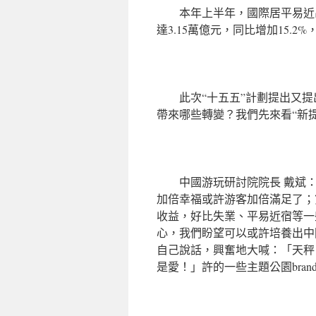
本年上半年，國際居平易近出
達3.15萬億元，同比增加15.
此次“十五五”計劃提出又
帶來哪些轉變？我們先來看“新提
中國游玩研討院院長 戴斌
加倍幸福或許游客加倍滿足了；
收益，好比失業、平易近宿等一
心，我們盼望可以或許培養出中
自己說話，興奮地大喊：「天秤
是愛！」許的一些主題公園bran