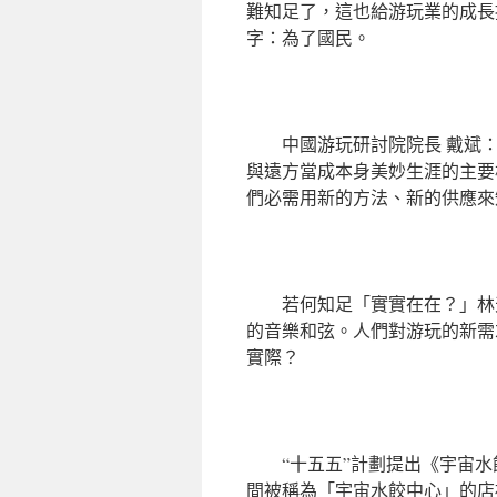
難知足了，這也給游玩業的成長
字：為了國民。
中國游玩研討院院長 戴斌
與遠方當成本身美妙生涯的主要
們必需用新的方法、新的供應來
若何知足「實實在在？」林
的音樂和弦。人們對游玩的新需
實際？
“十五五”計劃提出《宇宙
間被稱為「宇宙水餃中心」的店