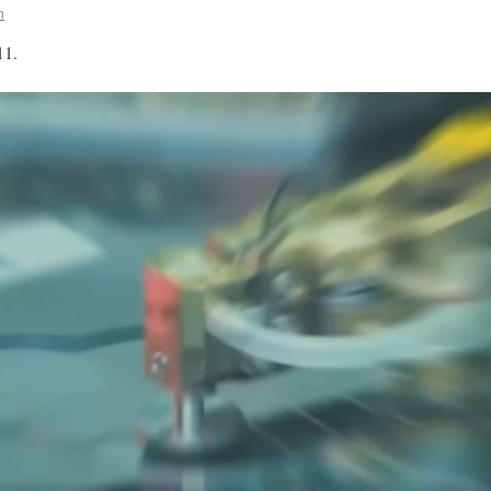
n
11.