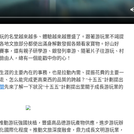
玩的名堂越來越多、體驗越來越豐盛了。跟著游玩業不竭提
各地文旅部分都使出滿身解數發掘各類看家寶物。好山好
賽事，還有親子研學游、銀發列車游、隨著片子往游玩、村
儉由人，總有一個能戳中你的心！
生涯的主要內在的事務，也是拉動內需、提振花費的主要一
走、怎么能完成更高東西的品質的跨越？“十五五”計劃提出
間
先來了解一下狀況“十五五”計劃提出里關于成長游玩業的
，推動游玩強國扶植，豐盛高品德游玩產物供應，進步游玩辦
化國際化程度。推動文旅深度融會，鼎力成長文明游玩業，