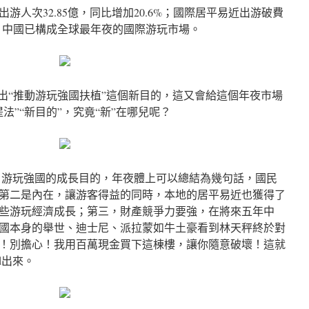
游人次32.85億，同比增加20.6%；國際居平易近出游破費
2%，中國已構成全球最年夜的國際游玩市場。
提出“推動游玩強國扶植”這個新目的，這又會給這個年夜市場
法”“新目的”，究竟“新”在哪兒呢？
：游玩強國的成長目的，年夜體上可以總結為幾句話，國民
第二是內在，讓游客得益的同時，本地的居平易近也獲得了
些游玩經濟成長；第三，財產競爭力要強，在將來五年中
國本身的舉世、迪士尼、派拉蒙如牛土豪看到林天秤終於對
！別擔心！我用百萬現金買下這棟樓，讓你隨意破壞！這就
d出來。