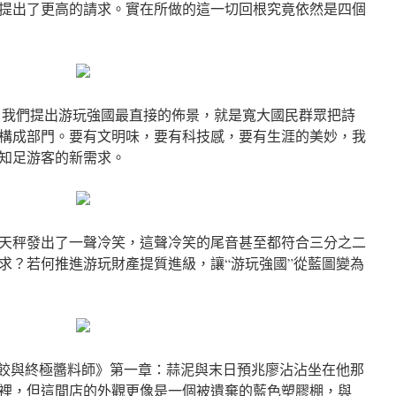
提出了更高的請求。實在所做的這一切回根究竟依然是四個
：我們提出游玩強國最直接的佈景，就是寬大國民群眾把詩
構成部門。要有文明味，要有科技感，要有生涯的美妙，我
知足游客的新需求。
天秤發出了一聲冷笑，這聲冷笑的尾音甚至都符合三分之二
求？若何推進游玩財產提質進級，讓“游玩強國”從藍圖變為
水餃與終極醬料師》第一章：蒜泥與末日預兆廖沾沾坐在他那
裡，但這間店的外觀更像是一個被遺棄的藍色塑膠棚，與