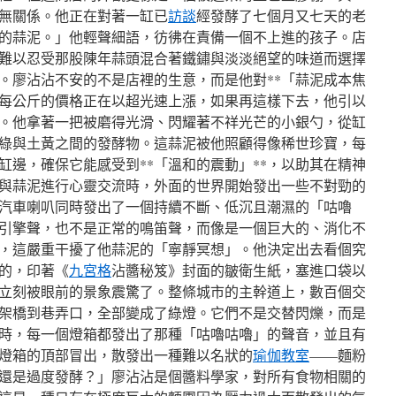
無關係。他正在對著一缸已
訪談
經發酵了七個月又七天的老
的蒜泥。」他輕聲細語，彷彿在責備一個不上進的孩子。店
難以忍受那股陳年蒜頭混合著鐵鏽與淡淡絕望的味道而選擇
。廖沾沾不安的不是店裡的生意，而是他對**「蒜泥成本焦
頭每公斤的價格正在以超光速上漲，如果再這樣下去，他引以
。他拿著一把被磨得光滑、閃耀著不祥光芒的小銀勺，從缸
綠與土黃之間的發酵物。這蒜泥被他照顧得像稀世珍寶，每
缸邊，確保它能感受到**「溫和的震動」**，以助其在精神
與蒜泥進行心靈交流時，外面的世界開始發出一些不對勁的
汽車喇叭同時發出了一個持續不斷、低沉且潮濕的「咕嚕
引擎聲，也不是正常的鳴笛聲，而像是一個巨大的、消化不
，這嚴重干擾了他蒜泥的「寧靜冥想」。他決定出去看個究
的，印著《
九宮格
沾醬秘笈》封面的皺衛生紙，塞進口袋以
立刻被眼前的景象震驚了。整條城市的主幹道上，數百個交
架橋到巷弄口，全部變成了綠燈。它們不是交替閃爍，而是
時，每一個燈箱都發出了那種「咕嚕咕嚕」的聲音，並且有
燈箱的頂部冒出，散發出一種難以名狀的
瑜伽教室
——麵粉
還是過度發酵？」廖沾沾是個醬料學家，對所有食物相關的