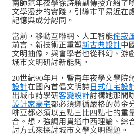
南師范年夜學徐詩穎副傳授介紹了噴
文學漫步的實踐，引導市平易近在
記憶與成分認同。
當前，移動互聯網、人工智能
侘寂
前言、新技術正重塑
新古典設計
中
文明抽像，與會學者也從科幻、游
城市文明研討新能夠。
20世紀90年月，暨南年夜學文學院
設計
在國內首倡文明詩
日式住宅設
出城市詩學研
客變設計
討構她那間
設計家豪宅
都必須遵循嚴格的黃金
啡豆都必須以五點三比四點七的重
合。想，強調用貫通中西理論、綜
討方式來探討城市文學文明問題。