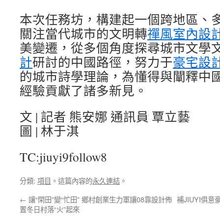
本次任務坊，構建起一個跨地區、
關注當代城市的文明轉
禪風室內設
美變遷，從多個角度探尋城市文學
計
研討的中國路徑，努力于
豪宅設
的城市詩學理論，為懂得與闡釋中
經驗貢獻了諸多新見。
文 | 記者 熊安娜 通訊員 覃立藝
圖 | 林于淇
TC:jiuyi9follow8
分類:
項目
。這篇內容的
永久連結
。
←
讓“閑田”變“忙田” 鄉村創業生力軍讓08靠設計佈
補JIUYI俱
置冬日村落“火”起來