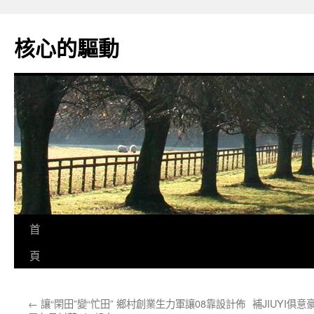
跳
至
核心的驅動
主
要
內
容
首
頁
←
讓“閑田”變“忙田” 鄉村創業生力軍讓08靠設計佈
補JIUYI俱