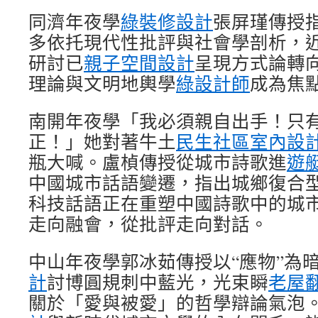
同濟年夜學
綠裝修設計
張屏瑾傳授
多依托現代性批評與社會學剖析，
研討已
親子空間設計
呈現方式論轉
理論與文明地輿學
綠設計師
成為焦
南開年夜學「我必須親自出手！只
正！」她對著牛土
民生社區室內設
瓶大喊。盧楨傳授從城市詩歌進
遊
中國城市話語變遷，指出城鄉復合
科技話語正在重塑中國詩歌中的城
走向融會，從批評走向對話。
中山年夜學郭冰茹傳授以“應物”為
計
討博圓規刺中藍光，光束瞬
老屋
關於「愛與被愛」的哲學辯論氣泡