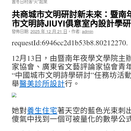
置冬日村落“火”起來
共商城市文明研討新未來：暨南
市文明詩JIUYI俱意室內設計學
發佈日期:
2025 年 12 月 21 日
，
作者:
admin
requestId:6946cc2d1b53b8.80212270.
12月13日，由暨南年夜學文學院主
家協會、廣東省文藝評論家協會青
“中國城市文明詩學研討”任務坊活
舉
醫美診所設計
行。
她對
養生住宅
著天空的藍色光束刺
傻氣中找到一個可被量化的數學公