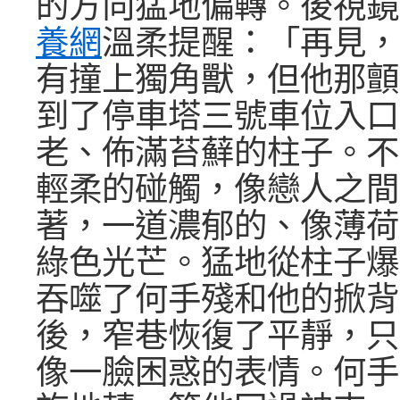
的方向猛地偏轉。後視鏡
養網
溫柔提醒：「再見，
有撞上獨角獸，但他那顫
到了停車塔三號車位入口
老、佈滿苔蘚的柱子。不
輕柔的碰觸，像戀人之間
著，一道濃郁的、像薄荷
綠色光芒。猛地從柱子爆
吞噬了何手殘和他的掀背
後，窄巷恢復了平靜，只
像一臉困惑的表情。何手