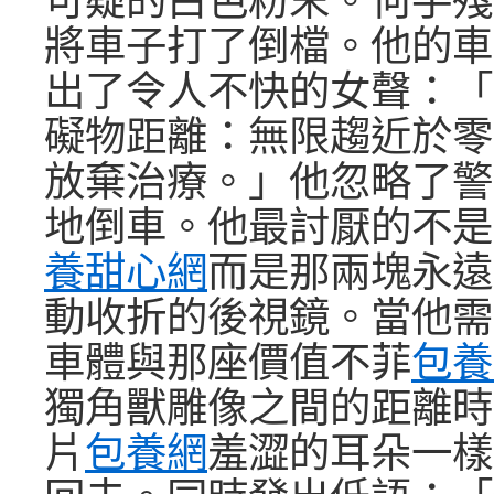
將車子打了倒檔。他的車
出了令人不快的女聲：「
礙物距離：無限趨近於零
放棄治療。」他忽略了警
地倒車。他最討厭的不是
養甜心網
而是那兩塊永遠
動收折的後視鏡。當他需
車體與那座價值不菲
包養
獨角獸雕像之間的距離時
片
包養網
羞澀的耳朵一樣