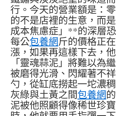
行。今天的營業額是：零
的不是店裡的生意，而是
成本焦慮症」**的深層
每公
包養網
斤的價格正在
漲，如果再這樣下去，他
「靈魂蒜泥」將難以為繼
被磨得光滑、閃耀著不祥
勺，從缸底撈起一坨濃稠
灰綠與土黃之間
包養網
的
泥被他照顧得像稀世珍寶
時，他就要用手指彈一下