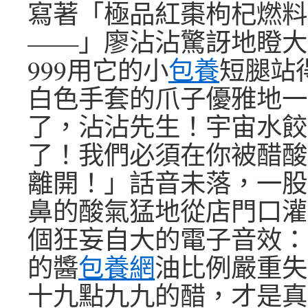
寫著「極品紅棗枸杞燃料
——」廖沾沾驚訝地瞪大
999用它的小
包養
短腿站
白色手套的爪子優雅地一
了，沾沾先生！宇宙水餃
了！我們必須在你被醋酸
離開！」話音未落，一股
鼻的酸氣猛地從店門口灌
個狂妄自大的電子音效：
的醬
包養網
油比例嚴重失
十九點九九的醋，才是真