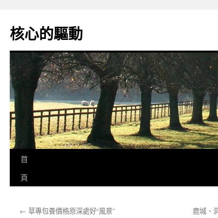
跳
至
核心的驅動
主
要
內
容
首
頁
←
草專包養價格原深處好“風景”
鹿城、