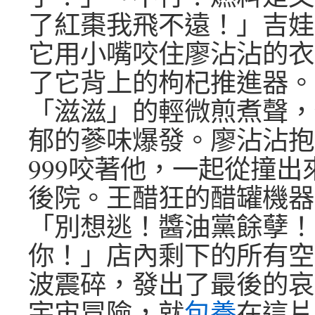
了紅棗我飛不遠！」吉娃
它用小嘴咬住廖沾沾的衣
了它背上的枸杞推進器。
「滋滋」的輕微煎煮聲，
郁的蔘味爆發。廖沾沾抱
999咬著他，一起從撞出
後院。王醋狂的醋罐機器
「別想逃！醬油黨餘孽！
你！」店內剩下的所有空
波震碎，發出了最後的哀
宇宙冒險，就
包養
在這片