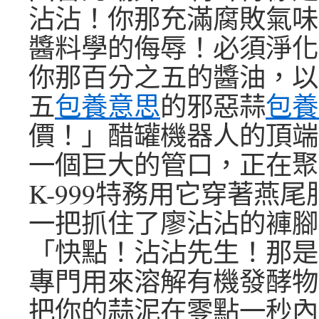
沾沾！你那充滿腐敗氣味
醬料學的侮辱！必須淨化
你那百分之五的醬油，以
五
包養意思
的邪惡蒜
包養
價！」醋罐機器人的頂端
一個巨大的管口，正在聚
K-999特務用它穿著燕
一把抓住了廖沾沾的褲腳
「快點！沾沾先生！那是
專門用來溶解有機發酵物
把你的蒜泥在零點一秒內