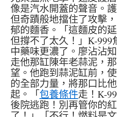
像是汽水開蓋的聲音。護
但奇蹟般地擋住了攻擊，
郁的麵香。「這麵皮的延
但撐不了太久！」K-99
中藥味更濃了。廖沾沾知
走他那缸陳年老蒜泥，那
望。他跑到蒜泥缸前，使
的全部力量，將那口比他
起。「
包養條件
走！K-9
後院逃跑！別再管你的紅
了！」「不行！燃料是文