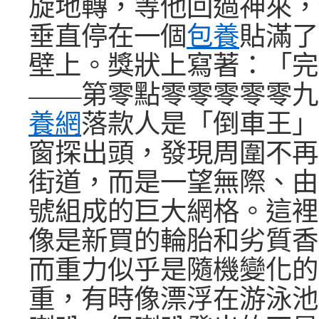
旋地轉，等他回過神來，
垂直停在一個
包養
貼滿了
壁上。獎狀上寫著：「完
——第零點零零零零零九
養網
落款人是「倒車王」
窗探出頭，發現周圍不再
街道，而是一望無際、由
號組成的巨大網格。這裡
像是新買的輪胎和劣質香
而重力似乎是隨機變化的
重，有時像漂浮在游泳池