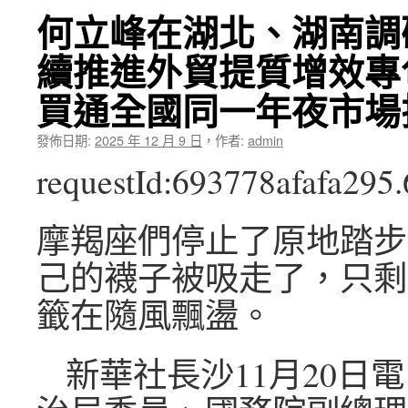
何立峰在湖北、湖南調
續推進外貿提質增效專
買通全國同一年夜市場
發佈日期:
2025 年 12 月 9 日
，
作者:
admin
requestId:693778afafa295
摩羯座們停止了原地踏步
己的襪子被吸走了，只剩
籤在隨風飄盪。
新華社長沙11月20日