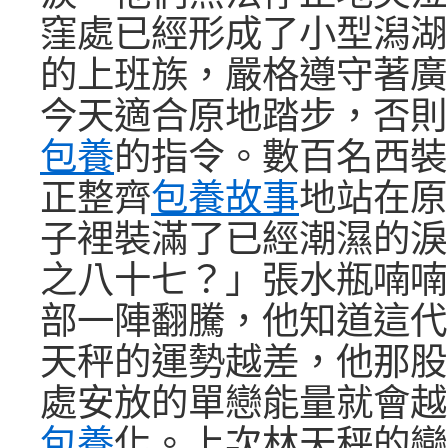
窪處已經形成了小型潟湖
的上班族，嚴格遵守著廣
今天適合原地踏步，否則
包養
的指令。數百名西裝
正整齊
包養故事
地站在原
子裡裝滿了已經潮濕的淚
之八十七？」張水瓶喃喃
部一陣翻騰，他知道這代
天秤的運勢越差，他那股
處安放的單戀能量就會越
包養
化。上次林天秤的戀