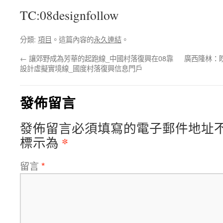
TC:08designfollow
分類:
項目
。這篇內容的
永久連結
。
←
讓郊野成為芳華的起跑線_中國村落復興在08靠
廣西隆林：
設計虛擬實境線_國度村落復興信息門戶
發佈留言
發佈留言必須填寫的電子郵件地址
*
標示為
留言
*