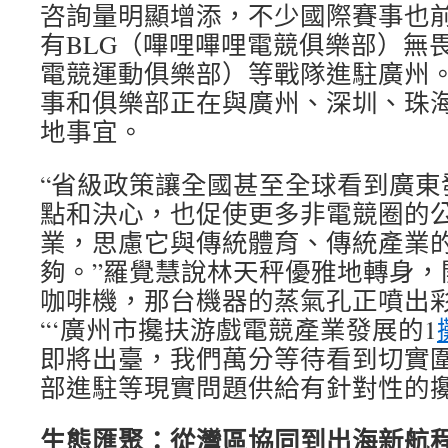
咨詢量明顯增添，不少國際賽事也
有BLG（嗶哩嗶哩電競俱樂部）無畏
電競運動俱樂部）等戰隊進駐廣州
事和俱樂部正在與廣州、深圳、珠
地事宜。
“省級政策讓全國甚至全球看到廣東
點和決心，也促使更多非電競圈的
業，思慮它與傳統體育、傳統產業
夠。”羅覺慧說林天秤優雅地轉身，
咖啡機，那台機器的蒸氣孔正噴出
“‘廣州市攙扶游戲電競產業發展的1
即將出臺，我們萬分等待看到切實
部進駐等現實問題供給有針對性的攙
生態匯聚：從灣區協同到出海新航