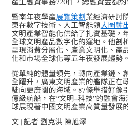
產生融資事務720件，總融資金額約5
暨南年夜學產
展覽策劃
業經濟研討
東在數字技術、人工智能領
大圖輸
文明產業智能化供給了扎實基礎，
全球文明產品數字化的窪地。他剖
呈現消費分層化、產業文明化、產
化和市場全球化等五年夜發展趨勢
從單純的體量領先，轉向產業鏈、
全躍升，廣東文明產業的艦隊正在
駛向更廣闊的海域。87條舉措好像
億級航船，在“文明+科技”的融會
球展現著中國文明產業高質量發展
文 | 記者 劉克洪 陳旭澤