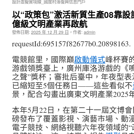
設計虛擬實境線_國度村落復興信息門戶
以“政策包”激活新質生產08靠
億級文明產業再啟航
發佈日期:
2025 年 12 月 29 日
，
作者:
admin
requestId:695157f82677b0.20898163.
電競館里，國際巔
啟動儀式
峰杯賽
游戲領獎臺上，廣州庫洛游戲的《鳴
之聲”獎杯；審批后臺中，年夜型表
已縮短至5個任務日——這些看似不
景，配合勾畫出廣東文明產業2025
本年5月22日，在第二十一屆文博
磅發布了覆蓋影視、演藝市場、動
電子競技、網絡視聽六年夜領域的“政