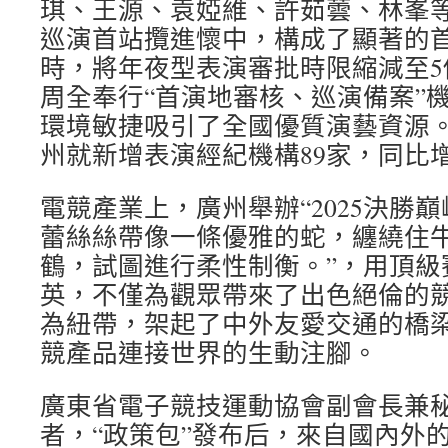
琪、王源、袁婭維、許茹蕓、林峯等
巡演首站攬進懷中，構成了顯著的
時，將年夜型表演審批時限縮減至5
周全奉行“首演地審核、巡演備案”
環境敏捷吸引了全國優質演藝資源。
州就新增表演經紀機構89家，同比增
電競產業上，廣州舉辦“2025決勝
蕾絲絲帶像一條優雅的蛇，纏繞住
鶴，試圖進行柔性制衡。”，用頂級
英，不僅為觀眾帶來了出色絕倫的
為紐帶，架起了中外友愛交通的橋
競產品連接世界的生動注腳。
廣東省電子競技運動協會副會長兼
者，“政策包”發布后，來自國內外