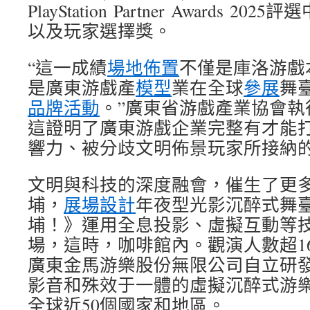
PlayStation Partner Awards 
以及玩家選擇獎。
“這一成績
場地佈置
不僅是庫洛游戲
是廣東游戲產
模型
業在全球
參展
舞
品牌活動
。”廣東省游戲產業協會執
這證明了廣東游戲企業完整有才能
響力、被分歧文明佈景玩家所接納的
文明與科技的深度融會，催生了更
埔，
展場設計
年夜型光影沉醉式舞
埔！》運用全息投影、虛擬互動等技
場，這時，咖啡館內。觀演人數超1
廣東金馬游樂股份無限公司自立研
影音和殊效于一體的虛擬沉醉式游
全球近50個國家和地區。