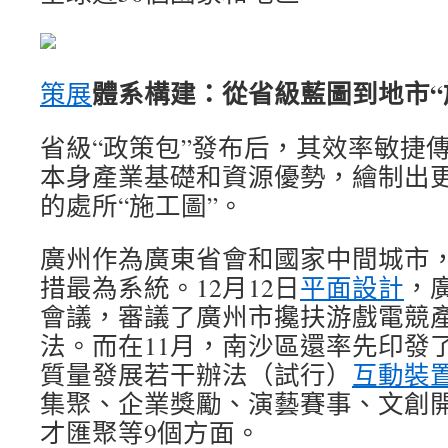
體系構建：從省級藍圖到地市“
策展
省級“政策包”發布后，其效率敏捷
本身產業基礎和資源優勢，繪制出
的處所“施工圖”。
廣州作為廣東省會和國家中間城市
措最為系統。12月12日
平面設計
，
會議，審議了廣州市攙扶游戲電競產
法。而在11月，南沙區還率先印發
質量發展若干辦法（試行）
互動裝
集聚、企業獎勵、演藝賽事、文創
才匯聚等9個方面。