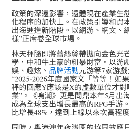
政策的深遠影響，還體現在產業生
化程序的加快上。在政策引導和資
出海進進新階段。以網游、網文、網
樣”正席卷全球市場。
林天秤隨即將蕾絲絲帶拋向金色光
學，中和牛土豪的粗暴財富。以游
娛、趣炫、
品牌活動
元游等7家游
“2025-2026年度國家文「等等！
秤的回應Y應該是X的虛數單位才對
業”。《鳴潮》更是問鼎本年5月出
成為全球支出增長最高的RPG手游
比增長48%，達到上線以來次高程
同時，粵港澳年夜灣區的協同效應