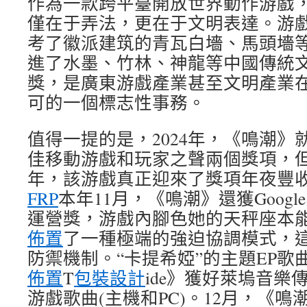
作為一款跨平臺開放世界動作游戲
僅在于弄法，更在于文明表達。游戲
考了徽派建筑的青瓦白墻、馬頭墻
進了水墨、竹林、神龍等中國傳統
獎，是廣東游戲產業甚至文明產業
可的一個標志性事務。
值得一提的是，2024年，《鳴潮》
佳移動游戲和玩家之聲兩個獎項，但遺
年，該游戲真正迎來了獎項年夜豐收
FRP
本年11月，《鳴潮》還獲Google
運營獎，游戲內腳色她的天秤座本
佈置
了一種極端的強迫協調模式，
防禦機制。“卡提希婭”的主題EP歌曲《Ag
佈置
T
包裝設計
ide》獲好萊塢音樂傳
游戲歌曲(主機和PC)。12月，《鳴