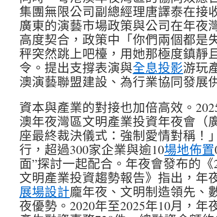
集團無限公司副總經理唐譯泰在接
廣東的演藝市場政策與公司在年夜
高度契合，政策中「你們兩個都是
秤突然跳上吧檯，用她那極度鎮靜
令。提出支撐表演與
全息投影
游玩
澳演藝聯盟建設、為行業協同發展
資本與產業的對接也加倍高效。2025
澳年夜灣區文明產業投資年夜會（廣
座最終裁決儀式：強制愛情對稱！
行，超過300家企業與逾10
場地佈置
面”探討一起配合。年夜會發布的《2
文明產業投資趨勢報告》指出，年
展場設計
龐年夜、文明制造領先、
夜優勢。2020年至2025年10月