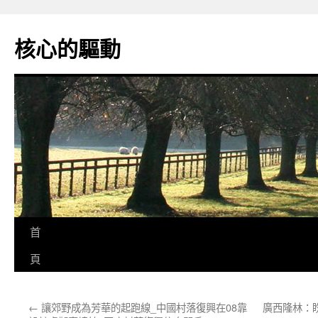
跳
至
核心的驅動
主
要
內
容
首
頁
←
讓郊野成為芳華的起跑線_中國村落復興在08靠
廣西隆林：