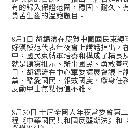
有的歸入保證范圍，穩固、耐久、
貧苦生齒的溫飽題目。
8月1日 胡錦濤在慶賀中國國民束縛
好漢模范代表年夜會上講話指出，在
中，國民束縛軍培養和構成了精良
就是聽黨批示、辦事國民、勇敢善戰。2
日，胡錦濤在中心軍委擴展會議上
黨、酷愛國民、報效國度、獻身任
反動甲士焦點價值不雅。
8月30日 十屆全國人年夜常委會第
程《中華國民共和國反壟斷法》和