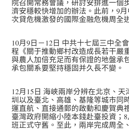
院召開常務會議，研討安排進一個
濟安穩較快增加的辦法。此前，9月中
次貸危機激發的國際金融危機周全
10月9日－12日 中共十七屆三中
程《關于推動鄉村改造成長若干嚴
與農人加倍充足而有保證的地盤承
承包關系要堅持穩固并久長不變。
12月15日 海峽兩岸分辨在北京、
圳以及臺北、高雄、基隆等城市同
運直航、直接通郵的啟動和慶賀典禮。
臺灣政府開縮小陸本錢赴臺投資；8
班正式守舊。至此，兩岸完成周全、