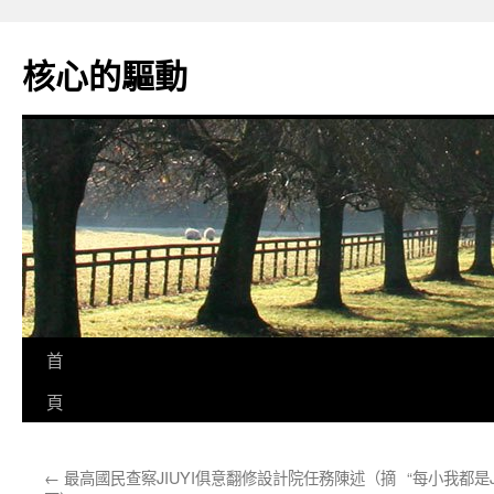
跳
至
核心的驅動
主
要
內
容
首
頁
←
最高國民查察JIUYI俱意翻修設計院任務陳述（摘
“每小我都是