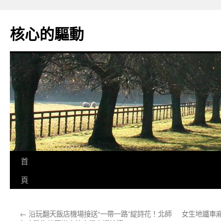
跳
至
核心的驅動
主
要
內
容
首
頁
←
沿玩翻天飯店機場接送“一帶一路”綻詩花！北師
女生地鐵車