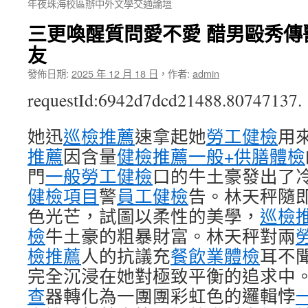
年夜珠海校區辦中外文學交通論壇
三更喚醒質問愛不愛 醋男毆秀傳
友
發佈日期:
2025 年 12 月 18 日
，
作者:
admin
requestId:6942d7dcd21488.80747137.
她迅
巡檢推薦
速拿起她
勞工健檢
用
推薦
因含量
健檢推薦
一般+供膳體檢
門
一般勞工健檢
口的牛土豪發出了
健檢項目
警
員工健檢
告。林天秤隨
色光芒，試圖以柔性的美學，
巡檢
檢
牛土豪的粗暴財富。林天秤對兩
檢推薦
人的抗議充
餐飲業體檢
耳不
完全沉浸在她對極致平衡的追求中
查
器轉化為一團團彩虹色的邏輯悖