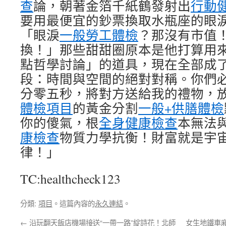
查
論，朝著金箔千紙鶴發射出
行動
要用最便宜的鈔票換取水瓶座的眼
「眼淚
一般勞工體檢
？那沒有市值
換！」那些甜甜圈原本是他打算用
點哲學討論」的道具，現在全部成
段：時間與空間的絕對對稱。你們
分零五秒，將對方送給我的禮物，
體檢項目
的黃金分割
一般+供膳體檢
你的傻氣，根
全身健康檢查
本無法
康檢查
物質力學抗衡！財富就是宇
律！」
TC:healthcheck123
分類:
項目
。這篇內容的
永久連結
。
←
沿玩翻天飯店機場接送“一帶一路”綻詩花！北師
女生地鐵車