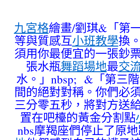
九宮格
繪畫/劉琪&「第
等與質感互
小班教學
換
須用你最便宜的一張鈔
張水瓶
舞蹈場地
最
交
水。」nbsp; &「第
間的絕對對稱。你們必
三分零五秒，將對方送
置在吧檯的黃金分割點
nbs摩羯座們停止了原