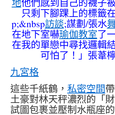
地
他們感到自己的襪子
只剩下腳踝上的標籤
p;&nbsp
訪談
;謀劃/張水
在地下室嚇
瑜伽教室
了
在我的單戀中尋找邏輯
可怕了！」張葦
九宮格
這些千紙鶴，
私密空間
帶
土豪對林天秤濃烈的「財
試圖包裹並壓制水瓶座的