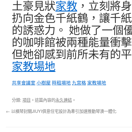
土豪見狀
家教
，立刻將身
扔向金色千紙鶴，讓千紙
的誘惑力。 她做了一個
的咖啡館被兩種能量衝擊
但她卻感到前所未有的平
家教場地
共享會議室
小樹屋
時租場地
九宮格
家教場地
分類:
項目
。這篇內容的
永久連結
。
←
以橫琴封關JIUYI俱意住宅設計為牽引加速推動琴澳一體化