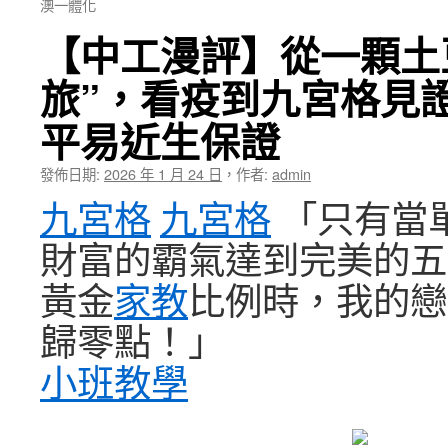
澳一體化
【中工漫評】從一顆土
旅”，看疫到九宮格見
平易近生保證
發佈日期:
2026 年 1 月 24 日
，
作者:
admin
九宮格
九宮格
「只有當
財富的霸氣達到完美的五
黃金
家教
比例時，我的戀
歸零點！」
小班教學