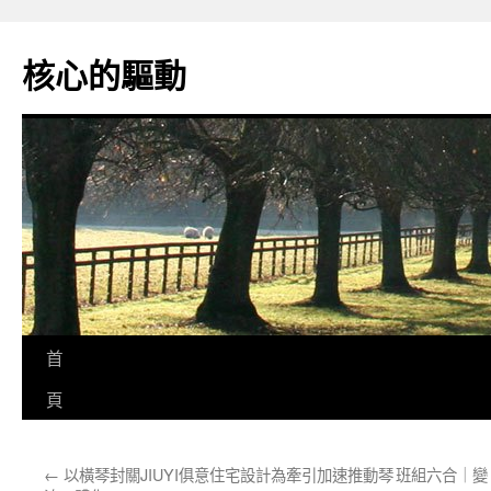
跳
至
核心的驅動
主
要
內
容
首
頁
←
以橫琴封關JIUYI俱意住宅設計為牽引加速推動琴
班組六合｜變